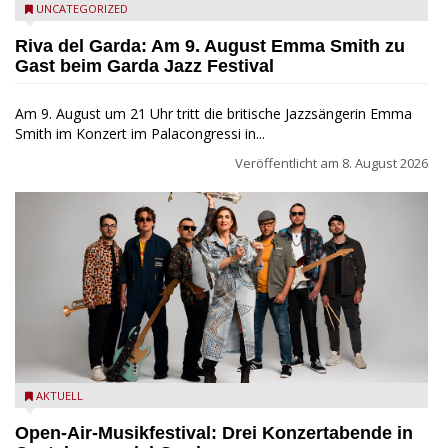
Riva del Garda - Emma Smith zu Gast beim Garda Jazz
UNCATEGORIZED
Festival
Riva del Garda: Am 9. August Emma Smith zu
Gast beim Garda Jazz Festival
Am 9. August um 21 Uhr tritt die britische Jazzsängerin Emma
Smith im Konzert im Palacongressi in...
Veröffentlicht am
8. August 2026
Castelnuovo del Garda: Die "Dirotta su Cuba" zu Gast beim
AKTUELL
MusicalBrolo
Open-Air-Musikfestival: Drei Konzertabende in