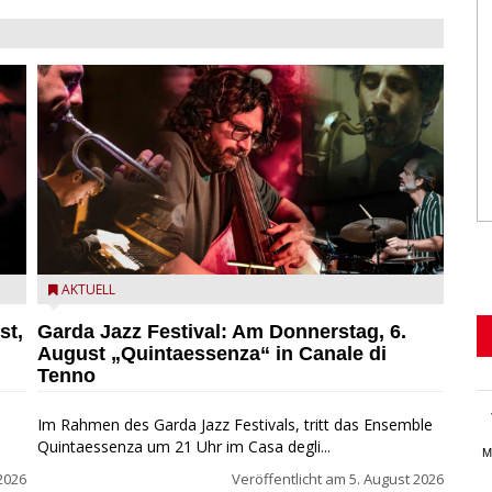
l
Das Ensemble Quintaessenza zu Gast beim Garda Jazz
AKTUELL
Festival
st,
Garda Jazz Festival: Am Donnerstag, 6.
August „Quintaessenza“ in Canale di
Tenno
Im Rahmen des Garda Jazz Festivals, tritt das Ensemble
Quintaessenza um 21 Uhr im Casa degli...
M
2026
Veröffentlicht am
5. August 2026