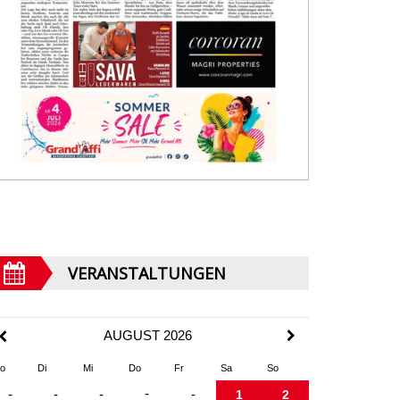
VERANSTALTUNGEN
AUGUST 2026
o
Di
Mi
Do
Fr
Sa
So
-
-
-
-
-
1
2