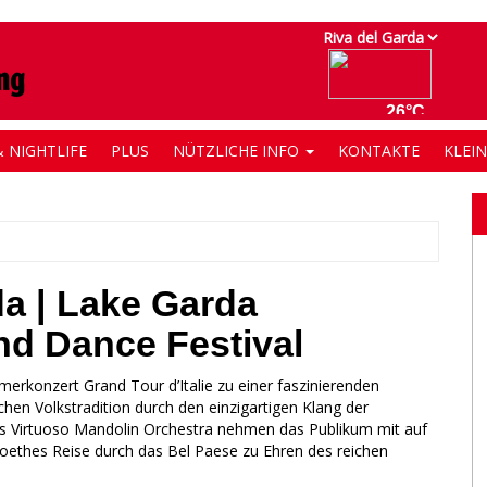
 NIGHTLIFE
PLUS
NÜTZLICHE INFO
KONTAKTE
KLEI
a | Lake Garda
nd Dance Festival
erkonzert Grand Tour d’Italie zu einer faszinierenden
schen Volkstradition durch den einzigartigen Klang der
as Virtuoso Mandolin Orchestra nehmen das Publikum mit auf
Goethes Reise durch das Bel Paese zu Ehren des reichen