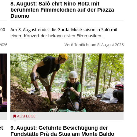
8. August: Salò ehrt Nino Rota mit
berühmten Filmmelodien auf der Piazza
Duomo
800
Am 8. August endet die Garda-Musiksaison in Salò mit
einem Konzert der bekanntesten Filmmusiken...
2026
Veröffentlicht am
8. August 2026
die archäologische Fundstätte Riparo Prà da Stua am
AUSFLÜGE
Monte Baldo
et
9. August: Geführte Besichtigung der
Fundstätte Prà da Stua am Monte Baldo