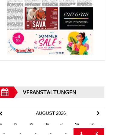
VERANSTALTUNGEN
AUGUST 2026
o
Di
Mi
Do
Fr
Sa
So
-
-
-
-
-
1
2