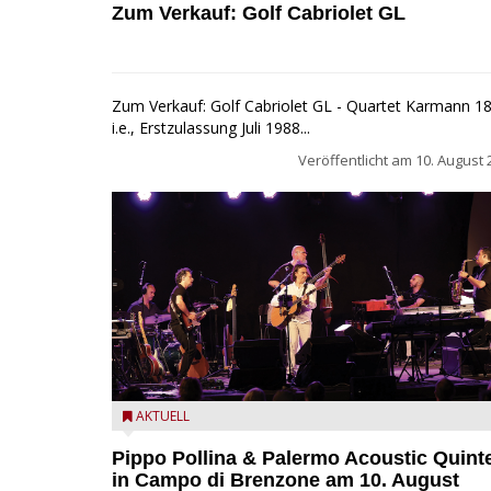
Zum Verkauf: Golf Cabriolet GL
Zum Verkauf: Golf Cabriolet GL - Quartet Karmann 1
i.e., Erstzulassung Juli 1988...
Veröffentlicht am
10. August 
Pippo Pollina im Konzert mit dem Palermo Acoustic
AKTUELL
Quintet
Pippo Pollina & Palermo Acoustic Quint
in Campo di Brenzone am 10. August