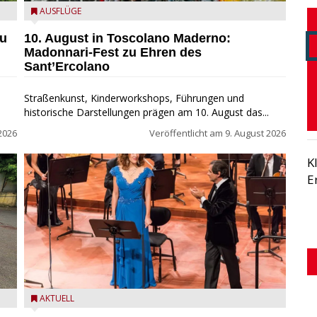
Toscolano Maderno: "Madonnari per Sant'Ercolano"
AUSFLÜGE
zu
10. August in Toscolano Maderno:
Madonnari-Fest zu Ehren des
Sant’Ercolano
Straßenkunst, Kinderworkshops, Führungen und
historische Darstellungen prägen am 10. August das...
2026
Veröffentlicht am
9. August 2026
K
E
Estate Musicale del Garda: Salò ehrt Nino Rota
AKTUELL