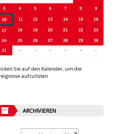
3
4
5
6
7
8
9
11
12
13
14
15
16
10
18
19
20
21
22
23
17
24
25
26
27
28
29
30
31
-
-
-
-
-
-
licken Sie auf den Kalender, um die
reignisse aufzulisten
ARCHIVIEREN