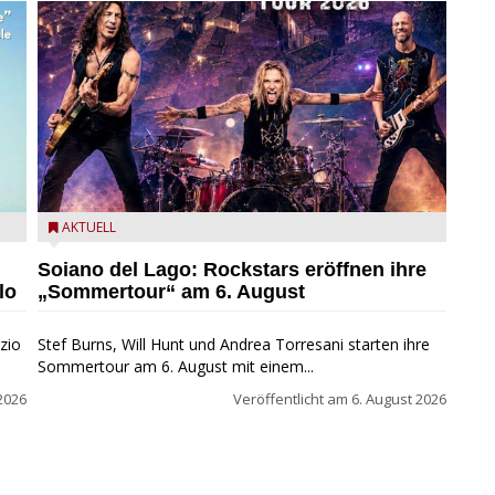
eim
Stef Burns, Will Hunt und Andrea Torresani im Summer
AKTUELL
Rock Explosion Tour
Soiano del Lago: Rockstars eröffnen ihre
lo
„Sommertour“ am 6. August
zio
Stef Burns, Will Hunt und Andrea Torresani starten ihre
Sommertour am 6. August mit einem...
2026
Veröffentlicht am
6. August 2026