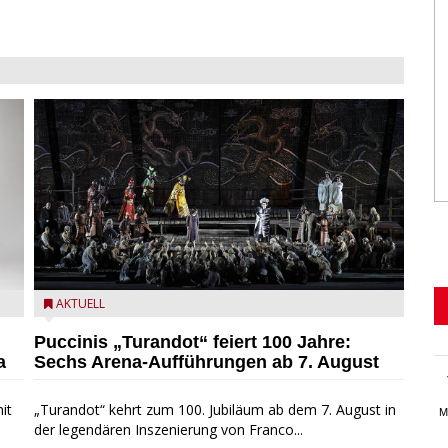
t
Turandot in der Arena von Verona - Ennevi für
AKTUELL
Fondazione Arena di Verona
Puccinis „Turandot“ feiert 100 Jahre:
a
Sechs Arena-Aufführungen ab 7. August
it
„Turandot“ kehrt zum 100. Jubiläum ab dem 7. August in
M
der legendären Inszenierung von Franco...