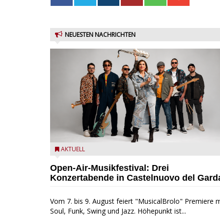
NEUESTEN NACHRICHTEN
Castelnuovo del Garda: Die "Dirotta su Cuba" zu Gas
AKTUELL
beim MusicalBrolo
Open-Air-Musikfestival: Drei
Konzertabende in Castelnuovo del Gard
Vom 7. bis 9. August feiert "MusicalBrolo" Premiere m
Soul, Funk, Swing und Jazz. Höhepunkt ist...