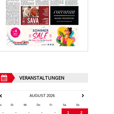
VERANSTALTUNGEN
AUGUST 2026
o
Di
Mi
Do
Fr
Sa
So
-
-
-
-
-
1
2