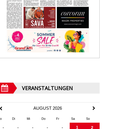
VERANSTALTUNGEN
AUGUST 2026
o
Di
Mi
Do
Fr
Sa
So
1
-
-
-
-
-
2