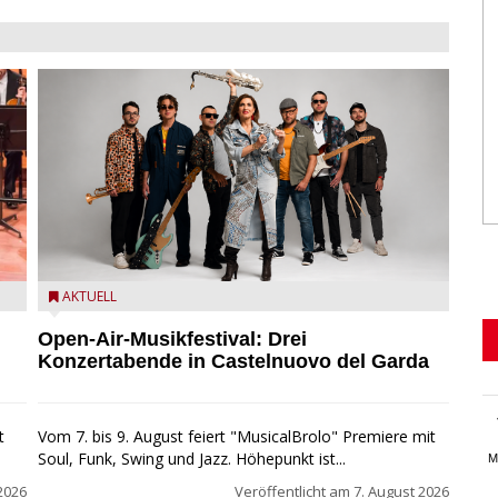
Castelnuovo del Garda: Die "Dirotta su Cuba" zu Gast
AKTUELL
beim MusicalBrolo
Open-Air-Musikfestival: Drei
Konzertabende in Castelnuovo del Garda
t
Vom 7. bis 9. August feiert "MusicalBrolo" Premiere mit
Soul, Funk, Swing und Jazz. Höhepunkt ist...
M
2026
Veröffentlicht am
7. August 2026