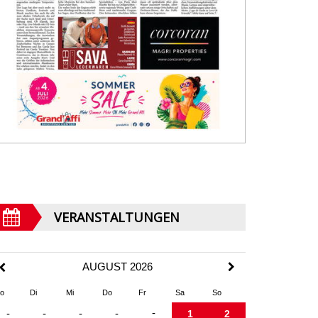
VERANSTALTUNGEN
AUGUST 2026
o
Di
Mi
Do
Fr
Sa
So
-
-
-
-
-
1
2