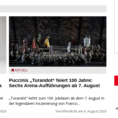
t
Turandot in der Arena von Verona - Ennevi für
AKTUELL
Fondazione Arena di Verona
Puccinis „Turandot“ feiert 100 Jahre:
a
Sechs Arena-Aufführungen ab 7. August
it
„Turandot“ kehrt zum 100. Jubiläum ab dem 7. August in
der legendären Inszenierung von Franco...
M
2026
Veröffentlicht am
6. August 2026