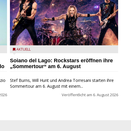
eim
Stef Burns, Will Hunt und Andrea Torresani im Summer
AKTUELL
Rock Explosion Tour
Soiano del Lago: Rockstars eröffnen ihre
lo
„Sommertour“ am 6. August
zio
Stef Burns, Will Hunt und Andrea Torresani starten ihre
Sommertour am 6. August mit einem...
2026
Veröffentlicht am
6. August 2026