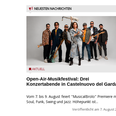
NEUESTEN NACHRICHTEN
Castelnuovo del Garda: Die "Dirotta su Cuba" zu Gas
AKTUELL
beim MusicalBrolo
Open-Air-Musikfestival: Drei
Konzertabende in Castelnuovo del Gard
Vom 7. bis 9. August feiert "MusicalBrolo" Premiere m
Soul, Funk, Swing und Jazz. Höhepunkt ist...
Veröffentlicht am
7. August 