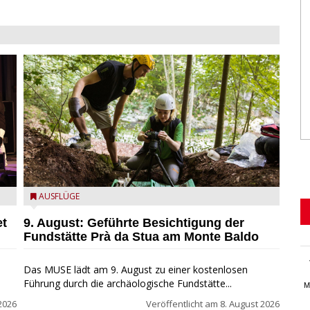
die archäologische Fundstätte Riparo Prà da Stua am
AUSFLÜGE
Monte Baldo
et
9. August: Geführte Besichtigung der
Fundstätte Prà da Stua am Monte Baldo
Das MUSE lädt am 9. August zu einer kostenlosen
Führung durch die archäologische Fundstätte...
M
2026
Veröffentlicht am
8. August 2026