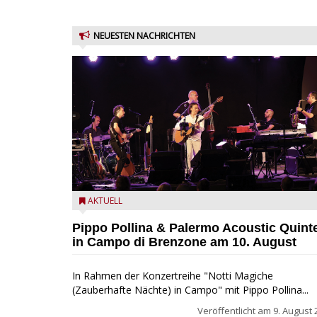
NEUESTEN NACHRICHTEN
Pippo Pollina im Konzert mit dem Palermo Acoustic
AKTUELL
Quintet
Pippo Pollina & Palermo Acoustic Quint
in Campo di Brenzone am 10. August
In Rahmen der Konzertreihe "Notti Magiche
(Zauberhafte Nächte) in Campo" mit Pippo Pollina...
Veröffentlicht am
9. August 