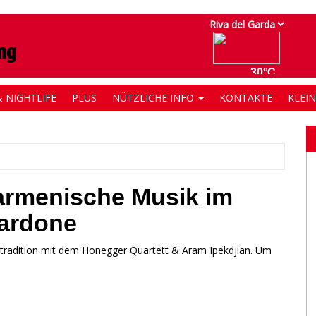
 NIGHTLIFE
PLUS
NÜTZLICHE INFO
KONTAKTE
KLEI
tarmenische Musik im
ardone
ktradition mit dem Honegger Quartett & Aram Ipekdjian. Um