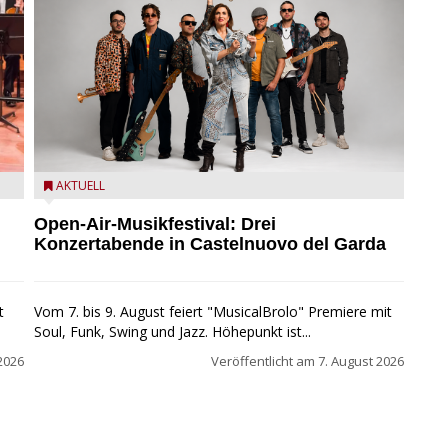
Castelnuovo del Garda: Die "Dirotta su Cuba" zu Gast
AKTUELL
beim MusicalBrolo
Open-Air-Musikfestival: Drei
Konzertabende in Castelnuovo del Garda
t
Vom 7. bis 9. August feiert "MusicalBrolo" Premiere mit
Soul, Funk, Swing und Jazz. Höhepunkt ist...
2026
Veröffentlicht am
7. August 2026