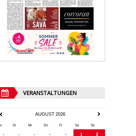
VERANSTALTUNGEN
AUGUST 2026
o
Di
Mi
Do
Fr
Sa
So
2
-
-
-
-
-
1