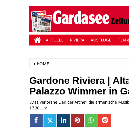
AKTUELL
RIVIERA
AUSFLÜGE
FUN &
HOME
Gardone Riviera | Al
Palazzo Wimmer in G
„Das verlorene Lied der Arche“: die armenische Musi
17.30 Uhr