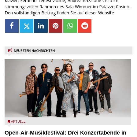
Klavier, Serafino Tedesi Violine, Andrea Anzalone Cello im
stimmungsvollen Rahmen des Sala Wimmer im Palazzo Casinò.
Den vollständigen Beitrag finden Sie auf dieser Website
NEUESTEN NACHRICHTEN
Castelnuovo del Garda: Die "Dirotta su Cuba" zu Gast beim
AKTUELL
MusicalBrolo
Open-Air-Musikfestival: Drei Konzertabende in