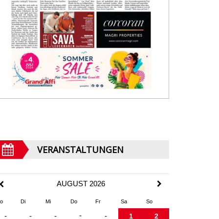
VERANSTALTUNGEN
AUGUST 2026
o
Di
Mi
Do
Fr
Sa
So
-
-
-
-
-
1
2