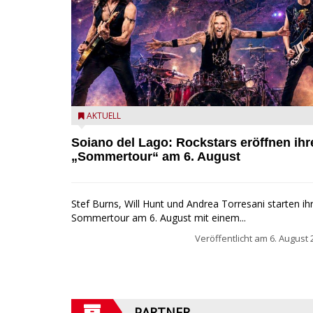
Stef Burns, Will Hunt und Andrea Torresani im Sum
AKTUELL
Rock Explosion Tour
Soiano del Lago: Rockstars eröffnen ihr
„Sommertour“ am 6. August
Stef Burns, Will Hunt und Andrea Torresani starten ih
Sommertour am 6. August mit einem...
Veröffentlicht am
6. August 
PARTNER