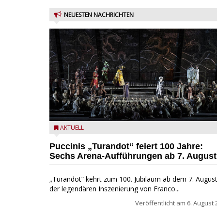
NEUESTEN NACHRICHTEN
Turandot in der Arena von Verona - Ennevi für
AKTUELL
Fondazione Arena di Verona
Puccinis „Turandot“ feiert 100 Jahre:
Sechs Arena-Aufführungen ab 7. August
„Turandot“ kehrt zum 100. Jubiläum ab dem 7. August
der legendären Inszenierung von Franco...
Veröffentlicht am
6. August 