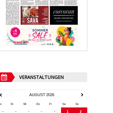
VERANSTALTUNGEN
AUGUST 2026
o
Di
Mi
Do
Fr
Sa
So
-
-
-
-
-
1
2