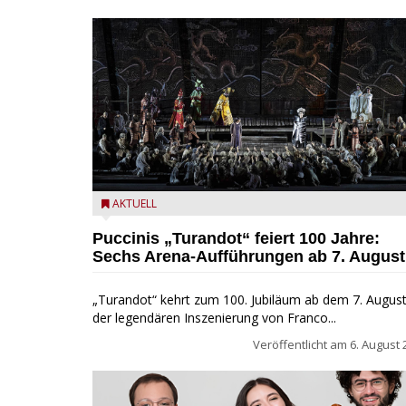
Turandot in der Arena von Verona - Ennevi für
AKTUELL
Fondazione Arena di Verona
Puccinis „Turandot“ feiert 100 Jahre:
Sechs Arena-Aufführungen ab 7. August
„Turandot“ kehrt zum 100. Jubiläum ab dem 7. August
der legendären Inszenierung von Franco...
Veröffentlicht am
6. August 