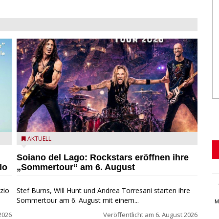
eim
Stef Burns, Will Hunt und Andrea Torresani im Summer
AKTUELL
Rock Explosion Tour
Soiano del Lago: Rockstars eröffnen ihre
lo
„Sommertour“ am 6. August
zio
Stef Burns, Will Hunt und Andrea Torresani starten ihre
Sommertour am 6. August mit einem...
M
2026
Veröffentlicht am
6. August 2026