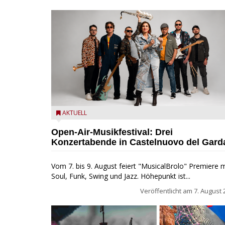
Castelnuovo del Garda: Die "Dirotta su Cuba" zu Gas
AKTUELL
beim MusicalBrolo
Open-Air-Musikfestival: Drei
Konzertabende in Castelnuovo del Gard
Vom 7. bis 9. August feiert "MusicalBrolo" Premiere m
Soul, Funk, Swing und Jazz. Höhepunkt ist...
Veröffentlicht am
7. August 