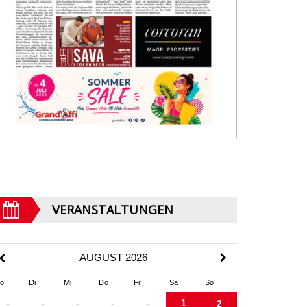
VERANSTALTUNGEN
AUGUST 2026
o
Di
Mi
Do
Fr
Sa
So
1
-
-
-
-
-
2