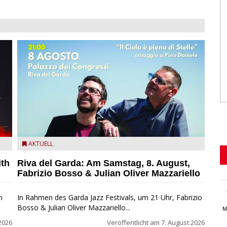
zz
Fabrizio Bosso & Julian Oliver Mazzariello zu Gast beim
AKTUELL
Garda Jazz Festival
ith
Riva del Garda: Am Samstag, 8. August,
Fabrizio Bosso & Julian Oliver Mazzariello
n
In Rahmen des Garda Jazz Festivals, um 21 Uhr, Fabrizio
Bosso & Julian Oliver Mazzariello...
M
2026
Veröffentlicht am
7. August 2026