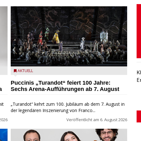
t
Turandot in der Arena von Verona - Ennevi für
AKTUELL
K
Fondazione Arena di Verona
E
Puccinis „Turandot“ feiert 100 Jahre:
a
Sechs Arena-Aufführungen ab 7. August
it
„Turandot“ kehrt zum 100. Jubiläum ab dem 7. August in
der legendären Inszenierung von Franco...
2026
Veröffentlicht am
6. August 2026