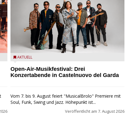
Castelnuovo del Garda: Die "Dirotta su Cuba" zu Gast
AKTUELL
beim MusicalBrolo
Open-Air-Musikfestival: Drei
Konzertabende in Castelnuovo del Garda
t
Vom 7. bis 9. August feiert "MusicalBrolo" Premiere mit
Soul, Funk, Swing und Jazz. Höhepunkt ist...
2026
Veröffentlicht am
7. August 2026