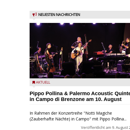
NEUESTEN NACHRICHTEN
Pippo Pollina im Konzert mit dem Palermo Acoustic
AKTUELL
Quintet
Pippo Pollina & Palermo Acoustic Quint
in Campo di Brenzone am 10. August
In Rahmen der Konzertreihe "Notti Magiche
(Zauberhafte Nächte) in Campo" mit Pippo Pollina...
Veröffentlicht am
9. August 