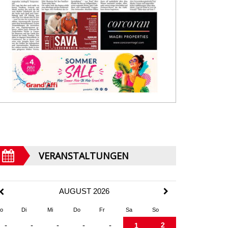
VERANSTALTUNGEN
AUGUST 2026
o
Di
Mi
Do
Fr
Sa
So
2
-
-
-
-
-
1