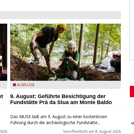
die archäologische Fundstätte Riparo Prà da Stua am
AUSFLÜGE
Monte Baldo
et
9. August: Geführte Besichtigung der
Fundstätte Prà da Stua am Monte Baldo
Das MUSE lädt am 9. August zu einer kostenlosen
Führung durch die archäologische Fundstätte...
M
2026
Veröffentlicht am
8. August 2026