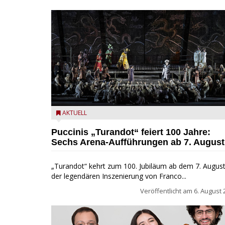
Turandot in der Arena von Verona - Ennevi für
AKTUELL
Fondazione Arena di Verona
Puccinis „Turandot“ feiert 100 Jahre:
Sechs Arena-Aufführungen ab 7. August
„Turandot“ kehrt zum 100. Jubiläum ab dem 7. August
der legendären Inszenierung von Franco...
Veröffentlicht am
6. August 