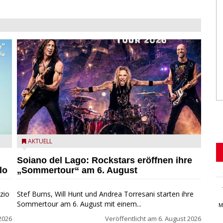
eim
Stef Burns, Will Hunt und Andrea Torresani im Summer
AKTUELL
Rock Explosion Tour
Soiano del Lago: Rockstars eröffnen ihre
lo
„Sommertour“ am 6. August
zio
Stef Burns, Will Hunt und Andrea Torresani starten ihre
Sommertour am 6. August mit einem...
M
2026
Veröffentlicht am
6. August 2026