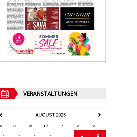
VERANSTALTUNGEN
AUGUST 2026
o
Di
Mi
Do
Fr
Sa
So
-
-
-
-
-
1
2