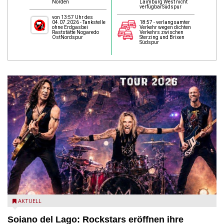
Norden
Laimburg West nicht
verfügbarSüdspur
von 13:57 Uhr des
04.07.2026 - Tankstelle
18:57 - verlangsamter
ohne Erdgasbei
Verkehr wegen dichten
Raststätte Nogaredo
Verkehrs zwischen
OstNordspur
Sterzing und Brixen
Südspur
AKTUELL
Soiano del Lago: Rockstars eröffnen ihre