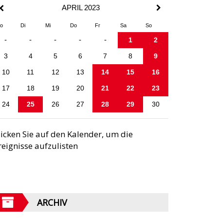
APRIL 2023
o
Di
Mi
Do
Fr
Sa
So
-
-
-
-
-
1
2
3
4
5
6
7
8
9
10
11
12
13
14
15
16
17
18
19
20
21
22
23
24
25
26
27
28
29
30
licken Sie auf den Kalender, um die
reignisse aufzulisten
ARCHIV