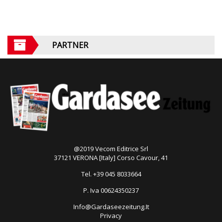
PARTNER
@2019 Vecom Editrice Srl
37121 VERONA [Italy] Corso Cavour, 41
Tel. +39 045 8033664
P. Iva 00624350237
Info@Gardaseezeitung.It
Privacy