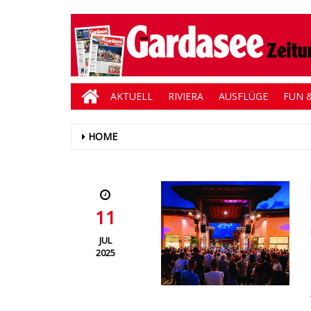
AKTUELL
RIVIERA
AUSFLÜGE
FUN &
HOME
11
JUL
2025