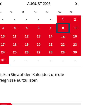
AUGUST 2026
o
Di
Mi
Do
Fr
Sa
So
1
-
-
-
-
-
2
3
4
5
6
7
9
8
10
11
12
13
14
16
15
17
18
19
20
21
22
23
24
25
26
27
28
29
30
31
-
-
-
-
-
-
licken Sie auf den Kalender, um die
reignisse aufzulisten