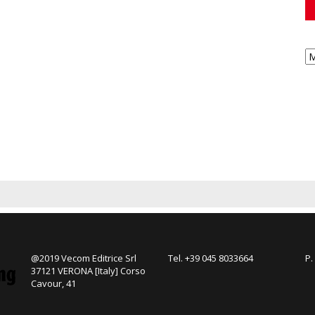
@2019 Vecom Editrice Srl
Tel. +39 045 8033664
P.
37121 VERONA [Italy] Corso
Cavour, 41