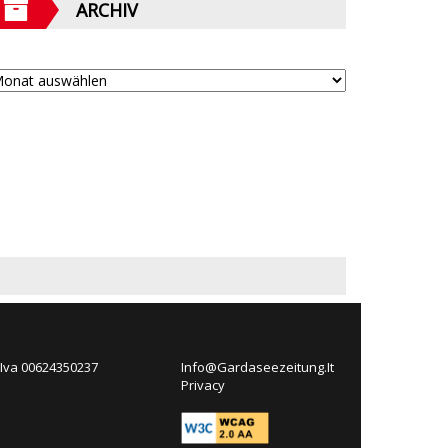
ARCHIV
 Iva 00624350237
Info@Gardaseezeitung.It
Privacy