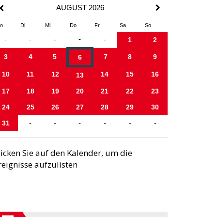
AUGUST 2026
o
Di
Mi
Do
Fr
Sa
So
-
-
-
-
-
1
2
3
4
5
7
8
9
6
10
11
12
14
15
16
13
17
18
19
20
21
22
23
24
25
26
27
28
29
30
31
-
-
-
-
-
-
licken Sie auf den Kalender, um die
reignisse aufzulisten