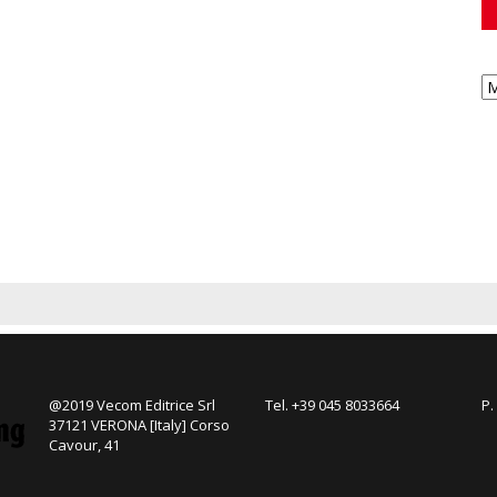
@2019 Vecom Editrice Srl
Tel. +39 045 8033664
P.
37121 VERONA [Italy] Corso
Cavour, 41