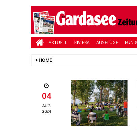
AKTUELL
RIVIERA
AUSFLÜGE
FUN &
HOME
04
AUG
2024