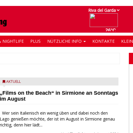
 NIGHTLIFE
PLUS
NÜTZLICHE INFO
KONTAKTE
KLEI
AKTUELL
„Films on the Beach“ in Sirmione an Sonntags
im August
Wer sein Italienisch ein wenig üben und dabei noch den
Lago genießen möchte, der ist im August in Sirmione genau
richtig, denn hier lädt...