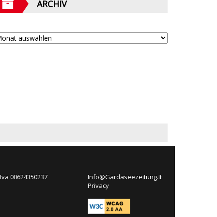
ARCHIV
 Iva 00624350237
Info@Gardaseezeitung.It
Privacy