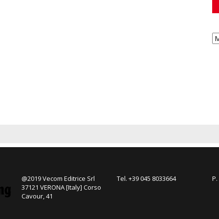
@2019 Vecom Editrice Srl
Tel. +39 045 8033664
P.
37121 VERONA [Italy] Corso
Cavour, 41