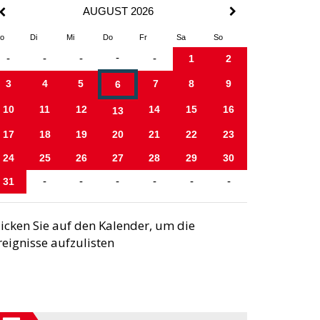
AUGUST 2026
o
Di
Mi
Do
Fr
Sa
So
-
-
-
-
-
1
2
3
4
5
7
8
9
6
10
11
12
14
15
16
13
17
18
19
20
21
22
23
24
25
26
27
28
29
30
31
-
-
-
-
-
-
licken Sie auf den Kalender, um die
reignisse aufzulisten