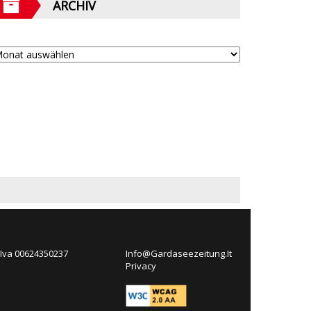
ARCHIV
 Iva 00624350237
Info@Gardaseezeitung.It
Privacy