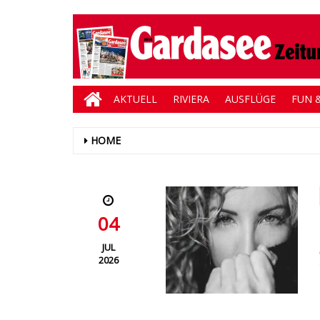
AKTUELL
RIVIERA
AUSFLÜGE
FUN &
HOME
04
JUL
2026