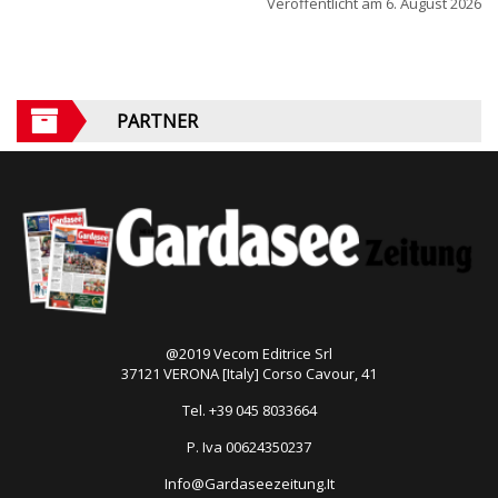
Veröffentlicht am
6. August 2026
PARTNER
@2019 Vecom Editrice Srl
37121 VERONA [Italy] Corso Cavour, 41
Tel. +39 045 8033664
P. Iva 00624350237
Info@Gardaseezeitung.It