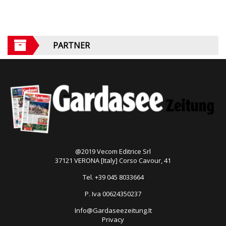
PARTNER
@2019 Vecom Editrice Srl
37121 VERONA [Italy] Corso Cavour, 41
Tel. +39 045 8033664
P. Iva 00624350237
Info@Gardaseezeitung.It
Privacy