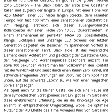
anderen furchtbaren Geschöpfen gibt es die große Neuheit
2015: „Oblivion – The Black Hole“, der erste Dive Coaster in
Italien und zugleich der längste in Europa. Mit einer Höhe von
42,5 Metern, einer 566 Meter langen Strecke, dem rasanten
Tempo von fast 100 km/h, einer sensationellen Sturzfahrt bei
87° Neigung, erstreckt sich dieser außergewöhnliche
Rollercoaster auf einer Fläche von 13.000 Quadratmetern, in
einem Themenareal im perfekten NASA Stil. Spezialeffekte,
Klänge, Lichtspiele und unzählige LED Screens der letzten
Generation begleiten die Besucher im spannenden Vorfeld zu
dieser sensationellen Fahrt. Black Hole ist das wesentliche
Element dieser Achterbahn und gleichzeitig der zusätzliche Clou,
der Neugierige und Adrenalinjunkies besonders anzieht: Für
etwa 100 Sekunden verliert man hier vollkommen den Kontakt
mit der Wirklichkeit und saust durch einen Raum-Zeit-Tunnel, mit
schwindelerregenden Drehungen um 360°, mit dem Kopf nach
unten, auf das schwarze „Loch“ zu, wie von einer magischen
Spirale angezogen.
Viel Spaß auch für die kleinen Gäste, die sich eine Pause mit
dem sympathischen Scrat gönnen: seit Juni gibt es im Gardaland
diese erlebnisreiche Erfahrung, die an die Kino-Saga Ice Age
anlehnt. In entsprechender Umgestaltung, wobei die optimale
Nutzung der 4D Effekte des Time Voyagers Kino von Gardaland