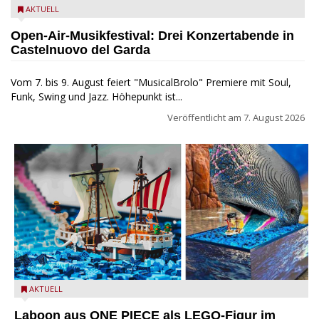
Castelnuovo del Garda: Die "Dirotta su Cuba" zu Gast beim
AKTUELL
MusicalBrolo
Open-Air-Musikfestival: Drei Konzertabende in
Castelnuovo del Garda
Vom 7. bis 9. August feiert "MusicalBrolo" Premiere mit Soul,
Funk, Swing und Jazz. Höhepunkt ist...
Veröffentlicht am
7. August 2026
Laboon aus ONE PIECE als LEGO-Figur im LEGOLAND Water
AKTUELL
Park
Laboon aus ONE PIECE als LEGO-Figur im