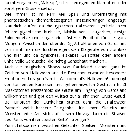
furchterregenden „Makeup“, schreckerregenden Klamotten oder
sonstigem Gruselzubehör.
Wie immer ist im Park viel Spaß und Unterhaltung mit
phantastischen themenbezogenen Inszenierungen angesagt.
Natürlich dürfen da die typischen Halloween Symbole nicht
fehlen: gigantische Kürbisse, Maiskolben, Heugarben, riesige
Spinnennetze und sogar ein düsterer Friedhof für die ganz
Mutigen. Zwischen den über dreißig Attraktionen von Gardaland
vernimmt man die furchterregendsten Klagerufe von Zombies
und hier und da zynisches, eiskaltes Gelächter oder andere
unheilvolle Geräusche, die richtig Gänsehaut machen …
Auch die magischen Shows von Gardaland stehen ganz im
Zeichen von Halloween und die Besucher erwarten besondere
Emotionen. Los geht’s mit „Welcome: it’s Halloween!“: umringt
von tanzenden Kürbissen und geheimnisvollen Gestalten heißt
Maskottchen Prezzemolo die Gäste am Eingang von Gardaland
willkommen und gibt den Auftakt zur alljährlichen Grusel-Gaudi.
Bei Einbruch der Dunkelheit startet dann die „Halloween
Parade“: welch bessere Gelegenheit für Hexen, Skeletts und
Monster jeder Art, sich auf diesem Umzug durch die Straßen
des Parks von ihrer „besten Seite“ zu zeigen?
Zum „Entspannen“ zwischen Gelächter, Späßen, Monstern und