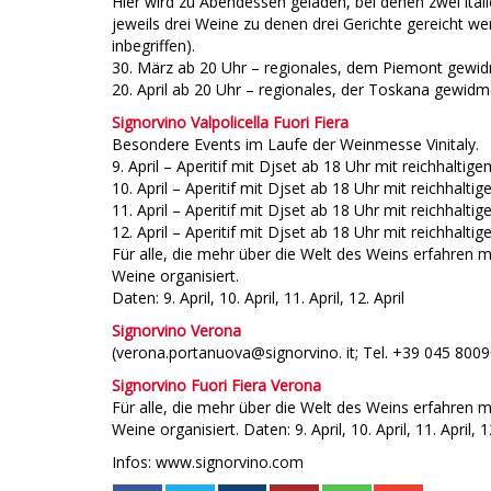
Hier wird zu Abendessen geladen, bei denen zwei ital
jeweils drei Weine zu denen drei Gerichte gereicht w
inbegriffen).
30. März ab 20 Uhr – regionales, dem Piemont gew
20. April ab 20 Uhr – regionales, der Toskana gewi
Signorvino Valpolicella Fuori Fiera
Besondere Events im Laufe der Weinmesse Vinitaly.
9. April – Aperitif mit Djset ab 18 Uhr mit reichhalt
10. April – Aperitif mit Djset ab 18 Uhr mit reichhalt
11. April – Aperitif mit Djset ab 18 Uhr mit reichhaltig
12. April – Aperitif mit Djset ab 18 Uhr mit reichhaltig
Für alle, die mehr über die Welt des Weins erfahren 
Weine organisiert.
Daten: 9. April, 10. April, 11. April, 12. April
Signorvino Verona
(verona.portanuova@signorvino. it; Tel. +39 045 800
Signorvino Fuori Fiera Verona
Für alle, die mehr über die Welt des Weins erfahren 
Weine organisiert. Daten: 9. April, 10. April, 11. April, 1
Infos: www.signorvino.com