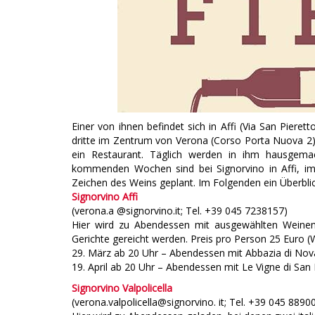
Einer von ihnen befindet sich in Affi (Via San Pierett
dritte im Zentrum von Verona (Corso Porta Nuova 2) u
ein Restaurant. Täglich werden in ihm hausgemac
kommenden Wochen sind bei Signorvino in Affi, im 
Zeichen des Weins geplant. Im Folgenden ein Überblic
Signorvino Affi
(verona.a @signorvino.it; Tel. +39 045 7238157)
Hier wird zu Abendessen mit ausgewählten Weinen 
Gerichte gereicht werden. Preis pro Person 25 Euro (W
29. März ab 20 Uhr – Abendessen mit Abbazia di Nova
19. April ab 20 Uhr – Abendessen mit Le Vigne di San 
Signorvino Valpolicella
(verona.valpolicella@signorvino. it; Tel. +39 045 889