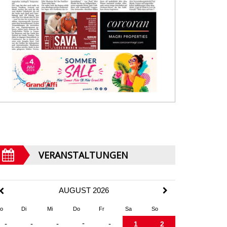
VERANSTALTUNGEN
AUGUST 2026
o
Di
Mi
Do
Fr
Sa
So
-
-
-
-
-
1
2