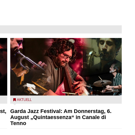
l
Das Ensemble Quintaessenza zu Gast beim Garda Jazz
AKTUELL
Festival
st,
Garda Jazz Festival: Am Donnerstag, 6.
August „Quintaessenza“ in Canale di
Tenno