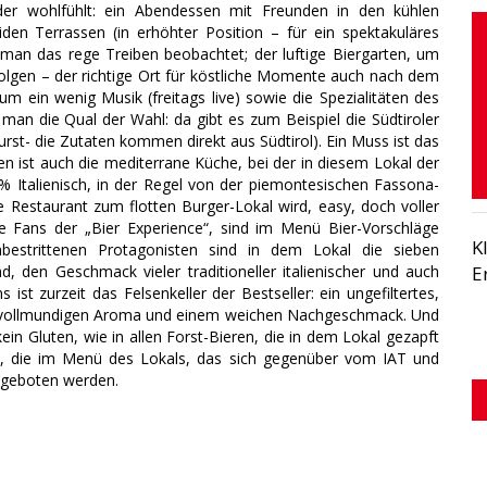
eder wohlfühlt: ein Abendessen mit Freunden in den kühlen
den Terrassen (in erhöhter Position – für ein spektakuläres
an das rege Treiben beobachtet; der luftige Biergarten, um
olgen – der richtige Ort für köstliche Momente auch nach dem
 ein wenig Musik (freitags live) sowie die Spezialitäten des
man die Qual der Wahl: da gibt es zum Beispiel die Südtiroler
st- die Zutaten kommen direkt aus Südtirol). Ein Muss ist das
en ist auch die mediterrane Küche, bei der in diesem Lokal der
00% Italienisch, in der Regel von der piemontesischen Fassona-
 Restaurant zum flotten Burger-Lokal wird, easy, doch voller
ie Fans der „Bier Experience“, sind im Menü Bier-Vorschläge
K
bestrittenen Protagonisten sind in dem Lokal die sieben
d, den Geschmack vieler traditioneller italienischer und auch
E
st zurzeit das Felsenkeller der Bestseller: ein ungefiltertes,
nem vollmundigen Aroma und einem weichen Nachgeschmack. Und
kein Gluten, wie in allen Forst-Bieren, die in dem Lokal gezapft
n, die im Menü des Lokals, das sich gegenüber vom IAT und
ngeboten werden.