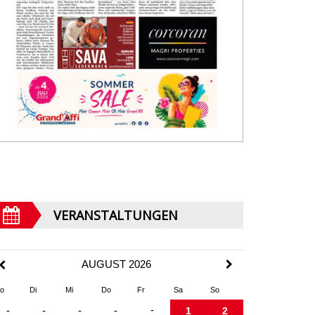
VERANSTALTUNGEN
AUGUST 2026
o
Di
Mi
Do
Fr
Sa
So
-
-
-
-
-
1
2