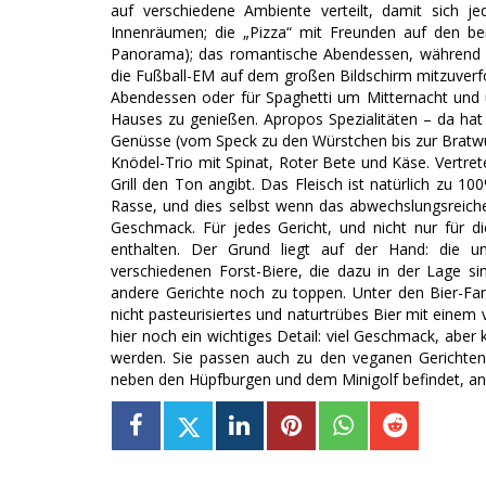
auf verschiedene Ambiente verteilt, damit sich j
Innenräumen; die „Pizza“ mit Freunden auf den bei
Panorama); das romantische Abendessen, während m
die Fußball-EM auf dem großen Bildschirm mitzuverf
Abendessen oder für Spaghetti um Mitternacht und um
Hauses zu genießen. Apropos Spezialitäten – da hat 
Genüsse (vom Speck zu den Würstchen bis zur Bratwur
Knödel-Trio mit Spinat, Roter Bete und Käse. Vertret
Grill den Ton angibt. Das Fleisch ist natürlich zu 1
Rasse, und dies selbst wenn das abwechslungsreiche
Geschmack. Für jedes Gericht, und nicht nur für d
enthalten. Der Grund liegt auf der Hand: die un
verschiedenen Forst-Biere, die dazu in der Lage sin
andere Gerichte noch zu toppen. Unter den Bier-Fans i
nicht pasteurisiertes und naturtrübes Bier mit ei
hier noch ein wichtiges Detail: viel Geschmack, aber 
werden. Sie passen auch zu den veganen Gerichte
neben den Hüpfburgen und dem Minigolf befindet, a