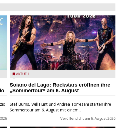
eim
Stef Burns, Will Hunt und Andrea Torresani im Summer
AKTUELL
Rock Explosion Tour
Soiano del Lago: Rockstars eröffnen ihre
lo
„Sommertour“ am 6. August
zio
Stef Burns, Will Hunt und Andrea Torresani starten ihre
Sommertour am 6. August mit einem...
2026
Veröffentlicht am
6. August 2026