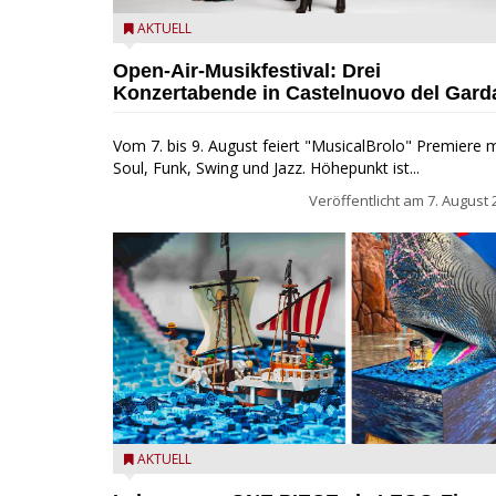
Castelnuovo del Garda: Die "Dirotta su Cuba" zu Gas
AKTUELL
beim MusicalBrolo
Open-Air-Musikfestival: Drei
Konzertabende in Castelnuovo del Gard
Vom 7. bis 9. August feiert "MusicalBrolo" Premiere m
Soul, Funk, Swing und Jazz. Höhepunkt ist...
Veröffentlicht am
7. August 
Laboon aus ONE PIECE als LEGO-Figur im LEGOLA
AKTUELL
Water Park