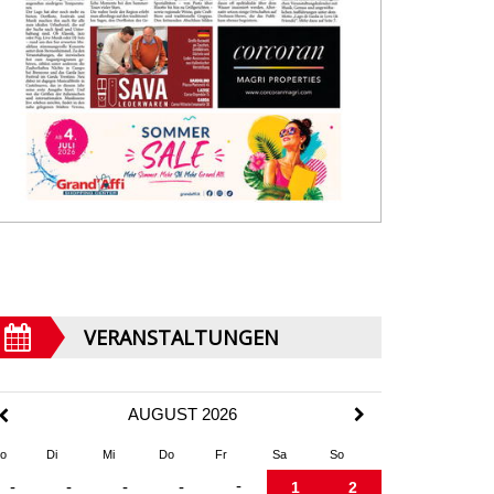
VERANSTALTUNGEN
AUGUST 2026
o
Di
Mi
Do
Fr
Sa
So
-
-
-
-
-
1
2