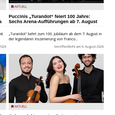
t
Turandot in der Arena von Verona - Ennevi für
AKTUELL
Fondazione Arena di Verona
Puccinis „Turandot“ feiert 100 Jahre:
a
Sechs Arena-Aufführungen ab 7. August
it
„Turandot“ kehrt zum 100. Jubiläum ab dem 7. August in
der legendären Inszenierung von Franco...
2026
Veröffentlicht am
6. August 2026
ND
Trio Adamello
AKTUELL