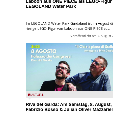
Laboon aus ONE PIECE als LEGO-Figur
LEGOLAND Water Park
Im LEGOLAND Water Park Gardaland ist im August d
riesige LEGO-Figur von Laboon aus ONE PIECE zu...
Veröffentlicht am
7. August 
Fabrizio Bosso & Julian Oliver Mazzariello zu Gast b
AKTUELL
Garda Jazz Festival
Riva del Garda: Am Samstag, 8. August,
Fabrizio Bosso & Julian Oliver Mazzariel