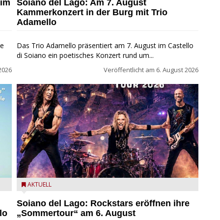
 im
Soiano del Lago: Am 7. August
Kammerkonzert in der Burg mit Trio
Adamello
ie
Das Trio Adamello präsentiert am 7. August im Castello
di Soiano ein poetisches Konzert rund um...
2026
Veröffentlicht am
6. August 2026
eim
Stef Burns, Will Hunt und Andrea Torresani im Summer
AKTUELL
Rock Explosion Tour
Soiano del Lago: Rockstars eröffnen ihre
lo
„Sommertour“ am 6. August