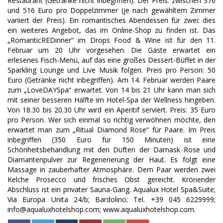
Restaurant (Getränke nicht inbegriffen). Der Preis: zwischen 376
und 516 Euro pro Doppelzimmer (je nach gewähltem Zimmer
variiert der Preis). Ein romantisches Abendessen für zwei: dies
ein weiteres Angebot, das im Online-Shop zu finden ist. Das
„RomanticREDinner“ im Drops Food & Wine ist für den 11.
Februar um 20 Uhr vorgesehen. Die Gäste erwartet ein
erlesenes Fisch-Menü, auf das eine großes Dessert-Büffet in der
Sparkling Lounge und Live Musik folgen. Preis pro Person: 50
Euro (Getränke nicht inbegriffen). Am 14. Februar werden Paare
zum „LoveDAYSpa“ erwartet. Von 14 bis 21 Uhr kann man sich
mit seiner besseren Hälfte im Hotel-Spa der Wellness hingeben.
Von 18.30 bis 20.30 Uhr wird ein Aperitif serviert. Preis: 35 Euro
pro Person. Wer sich einmal so richtig verwöhnen möchte, den
erwartet man zum „Ritual Diamond Rose“ für Paare. Im Preis
inbegriffen (350 Euro für 150 Minuten) ist eine
Schönheitsbehandlung mit den Düften der Damask Rose und
Diamantenpulver zur Regenerierung der Haut. Es folgt eine
Massage in zauberhafter Atmosphäre. Dem Paar werden zwei
Kelche Prosecco und frisches Obst gereicht. Krönender
Abschluss ist ein privater Sauna-Gang. Aqualux Hotel Spa&Suite;
Via Europa Unita 24/b; Bardolino; Tel. +39 045 6229999;
info@aqualuxhotelshop.com; www.aqualuxhotelshop.com.