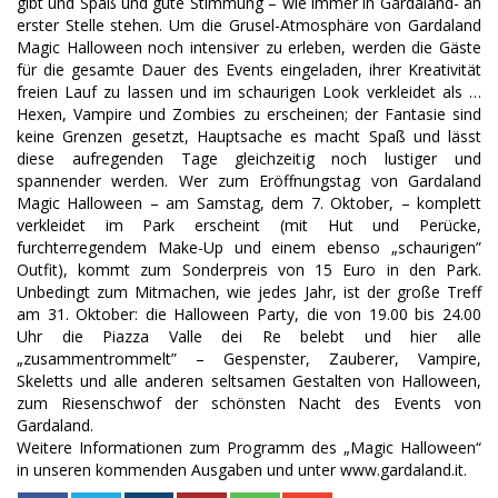
gibt und Spaß und gute Stimmung – wie immer in Gardaland- an
erster Stelle stehen. Um die Grusel-Atmosphäre von Gardaland
Magic Halloween noch intensiver zu erleben, werden die Gäste
für die gesamte Dauer des Events eingeladen, ihrer Kreativität
freien Lauf zu lassen und im schaurigen Look verkleidet als …
Hexen, Vampire und Zombies zu erscheinen; der Fantasie sind
keine Grenzen gesetzt, Hauptsache es macht Spaß und lässt
diese aufregenden Tage gleichzeitig noch lustiger und
spannender werden. Wer zum Eröffnungstag von Gardaland
Magic Halloween – am Samstag, dem 7. Oktober, – komplett
verkleidet im Park erscheint (mit Hut und Perücke,
furchterregendem Make-Up und einem ebenso „schaurigen”
Outfit), kommt zum Sonderpreis von 15 Euro in den Park.
Unbedingt zum Mitmachen, wie jedes Jahr, ist der große Treff
am 31. Oktober: die Halloween Party, die von 19.00 bis 24.00
Uhr die Piazza Valle dei Re belebt und hier alle
„zusammentrommelt” – Gespenster, Zauberer, Vampire,
Skeletts und alle anderen seltsamen Gestalten von Halloween,
zum Riesenschwof der schönsten Nacht des Events von
Gardaland.
Weitere Informationen zum Programm des „Magic Halloween“
in unseren kommenden Ausgaben und unter www.gardaland.it.