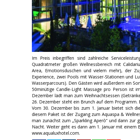
Im Preis inbegriffen sind zahlreiche Servicelei
Quadratmeter großen Wellnessbereich mit Calidar
Area, Emotionsduschen und vielem mehr), der Zug
Experience, zwei Pools mit Wasser-Stationen und L
Wasserparcours). Den Gästen wird außerdem ein Son
50minütige Candle-Light Massage pro Person ist im 
Dezember lädt man zum Weihnachtsessen (Getränke
26. Dezember steht ein Brunch auf dem Programm. Ei
Vom 30. Dezember bis zum 1. Januar bietet sich di
diesem Paket ist der Zugang zum Aquaspa & Wellnes
man zunächst zum „Sparkling Aperò” und dann zur gro
Nacht. Weiter geht es dann am 1. Januar mit einem B
www.aqualuxhotel.com.