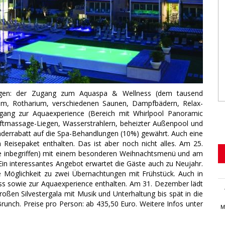
stungen: der Zugang zum Aquaspa & Wellness (dem tausend
ium, Rotharium, verschiedenen Saunen, Dampfbädern, Relax-
ang zur Aquaexperience (Bereich mit Whirlpool Panoramic
uftmassage-Liegen, Wasserstrahlern, beheizter Außenpool und
derrabatt auf die Spa-Behandlungen (10%) gewährt. Auch eine
Reisepaket enthalten. Das ist aber noch nicht alles. Am 25.
 inbegriffen) mit einem besonderen Weihnachtsmenü und am
n interessantes Angebot erwartet die Gäste auch zu Neujahr.
e Möglichkeit zu zwei Übernachtungen mit Frühstück. Auch in
s sowie zur Aquaexperience enthalten. Am 31. Dezember lädt
ßen Silvestergala mit Musik und Unterhaltung bis spät in die
runch. Preise pro Person: ab 435,50 Euro. Weitere Infos unter
M