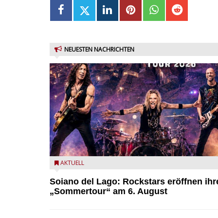
NEUESTEN NACHRICHTEN
Stef Burns, Will Hunt und Andrea Torresani im Sum
AKTUELL
Rock Explosion Tour
Soiano del Lago: Rockstars eröffnen ihr
„Sommertour“ am 6. August