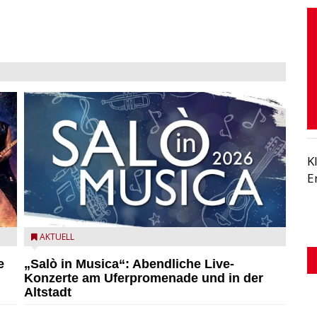
K
E
mer
Salò in Musica 2026
AKTUELL
e
„Salò in Musica“: Abendliche Live-
Konzerte am Uferpromenade und in der
Altstadt