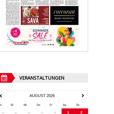
VERANSTALTUNGEN
AUGUST 2026
o
Di
Mi
Do
Fr
Sa
So
-
-
-
-
-
1
2