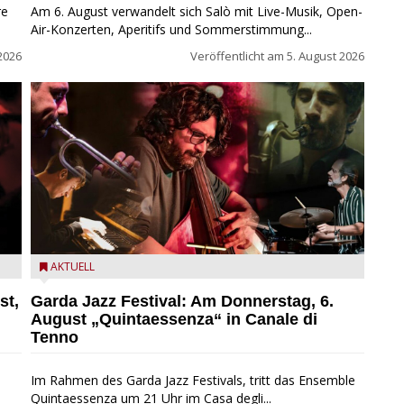
re
Am 6. August verwandelt sich Salò mit Live-Musik, Open-
Air-Konzerten, Aperitifs und Sommerstimmung...
2026
Veröffentlicht am
5. August 2026
l
Das Ensemble Quintaessenza zu Gast beim Garda Jazz
AKTUELL
Festival
st,
Garda Jazz Festival: Am Donnerstag, 6.
August „Quintaessenza“ in Canale di
Tenno
Im Rahmen des Garda Jazz Festivals, tritt das Ensemble
Quintaessenza um 21 Uhr im Casa degli...