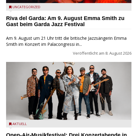
Riva del Garda - Emma Smith zu Gast beim Garda Jazz
UNCATEGORIZED
Festival
Riva del Garda: Am 9. August Emma Smith zu
Gast beim Garda Jazz Festival
Am 9. August um 21 Uhr tritt die britische Jazzsängerin Emma
Smith im Konzert im Palacongressi in...
Veröffentlicht am
8. August 2026
Castelnuovo del Garda: Die "Dirotta su Cuba" zu Gast beim
AKTUELL
MusicalBrolo
Open-Air-Musikfestival: Drei Konzertabende in