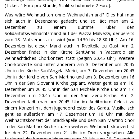
(Ticket: 4 Euro pro Stunde, Schlittschuhmiete 2 Euro).
Was wäre Weihnachten ohne Weihnachtsmarkt? Dies hat man
sich auch in Desenzano gedacht und so lädt man am 2.
Dezember zu einem Bummel über den
Solidaritätsweihnachtsmarkt auf der Piazza Malvezzi, der bereits
zum 18. Mal veranstaltet wird (von 14.30 bis 18.30 Uhr). Am 16.
Dezember ist dieser Markt auch in Rivoltella zu Gast. Am 2.
Dezember findet in der Kirche Sant’Anna in Vaccarolo ein
weihnachtliches Chorkonzert statt (beginn 20.45 Uhr). Weitere
Chorkonzerte sind unter anderem am 3. Dezember um 20.45
Uhr in der Kirche Sant’Angela Merici, am 7. Dezember um 20.45
Uhr in der Kirche von San Martino und am 8. Dezember um 16
Uhr in der San Giovanni Kirche geplant. Weiter geht es am 16.
Dezember um 20.45 Uhr in der San Michele-Kirche und am 17.
Dezember um 20.45 Uhr in der San Zeno-Kirche. Am 2.
Dezember lädt man um 20.45 Uhr im Auditorium Celesti zu
einem Konzert mit dem Jugendorchester des Garda. Musikalisch
geht es außerdem am 17. Dezember um 16 Uhr mit dem
Weihnachtskonzert der Stadtkapelle und dem San Martino-Chor
in der San Martino-Kirche zu. Ein weiteres Weihnachtskonzert ist
für den 22. Dezember um 21 Uhr im Dom vorgesehen. Alle
Leckermäuler kommen hingegen vom 20. bis zum 26. Dezember