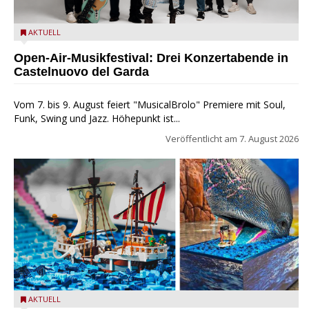
Castelnuovo del Garda: Die "Dirotta su Cuba" zu Gast beim
AKTUELL
MusicalBrolo
Open-Air-Musikfestival: Drei Konzertabende in
Castelnuovo del Garda
Vom 7. bis 9. August feiert "MusicalBrolo" Premiere mit Soul,
Funk, Swing und Jazz. Höhepunkt ist...
Veröffentlicht am
7. August 2026
Laboon aus ONE PIECE als LEGO-Figur im LEGOLAND Water
AKTUELL