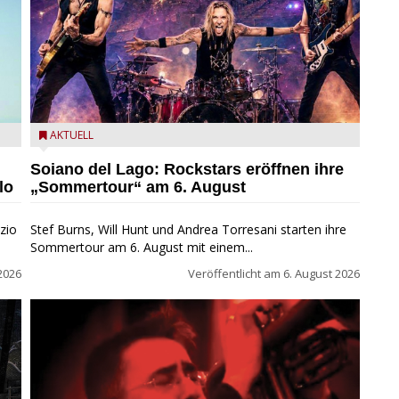
eim
Stef Burns, Will Hunt und Andrea Torresani im Summer
AKTUELL
Rock Explosion Tour
Soiano del Lago: Rockstars eröffnen ihre
lo
„Sommertour“ am 6. August
zio
Stef Burns, Will Hunt und Andrea Torresani starten ihre
Sommertour am 6. August mit einem...
2026
Veröffentlicht am
6. August 2026