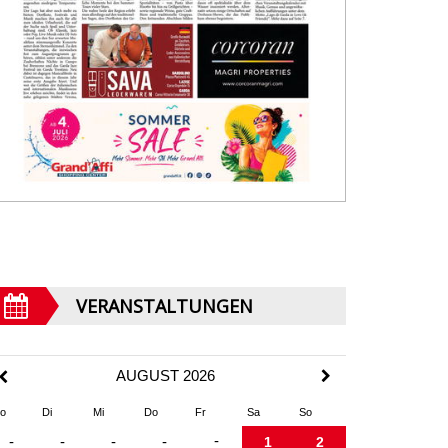
VERANSTALTUNGEN
AUGUST 2026
o
Di
Mi
Do
Fr
Sa
So
-
-
-
-
-
1
2