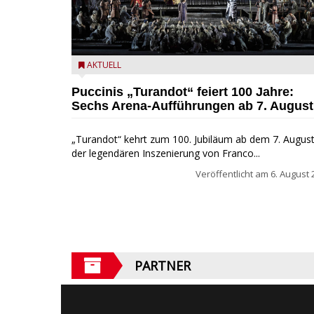
Turandot in der Arena von Verona - Ennevi für
AKTUELL
Fondazione Arena di Verona
Puccinis „Turandot“ feiert 100 Jahre:
Sechs Arena-Aufführungen ab 7. August
„Turandot“ kehrt zum 100. Jubiläum ab dem 7. August
der legendären Inszenierung von Franco...
Veröffentlicht am
6. August 
PARTNER