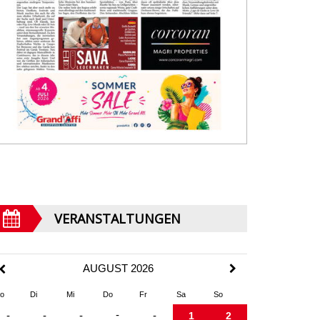
VERANSTALTUNGEN
AUGUST 2026
o
Di
Mi
Do
Fr
Sa
So
-
-
-
-
-
1
2