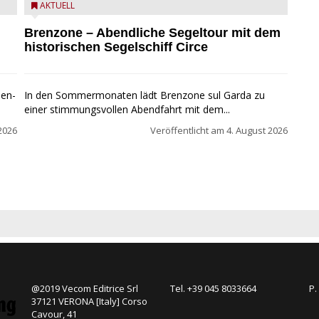
Mit dem historischen Segelschiff Circe auf dem
AKTUELL
Gardasee.
Brenzone – Abendliche Segeltour mit dem
historischen Segelschiff Circe
pen-
In den Sommermonaten lädt Brenzone sul Garda zu
einer stimmungsvollen Abendfahrt mit dem...
2026
Veröffentlicht am
4. August 2026
@2019 Vecom Editrice Srl
Tel. +39 045 8033664
P.
37121 VERONA [Italy] Corso
Cavour, 41