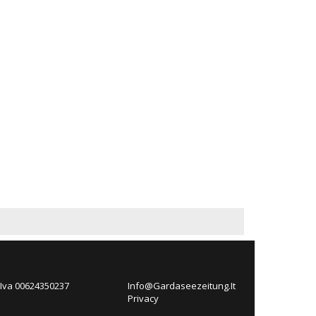
 Iva 00624350237
Info@Gardaseezeitung.It
Privacy