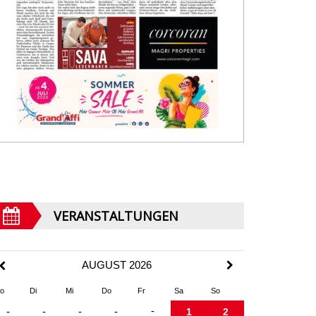
VERANSTALTUNGEN
AUGUST 2026
o
Di
Mi
Do
Fr
Sa
So
-
-
-
-
-
1
2