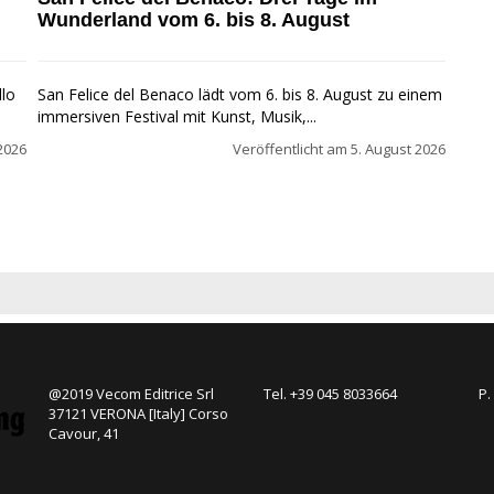
Wunderland vom 6. bis 8. August
llo
San Felice del Benaco lädt vom 6. bis 8. August zu einem
immersiven Festival mit Kunst, Musik,...
2026
Veröffentlicht am
5. August 2026
@2019 Vecom Editrice Srl
Tel. +39 045 8033664
P.
37121 VERONA [Italy] Corso
Cavour, 41