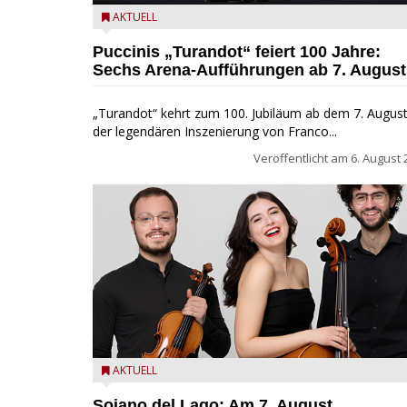
Turandot in der Arena von Verona - Ennevi für
AKTUELL
Fondazione Arena di Verona
Puccinis „Turandot“ feiert 100 Jahre:
Sechs Arena-Aufführungen ab 7. August
„Turandot“ kehrt zum 100. Jubiläum ab dem 7. August
der legendären Inszenierung von Franco...
Veröffentlicht am
6. August 
Trio Adamello
AKTUELL
Soiano del Lago: Am 7. August