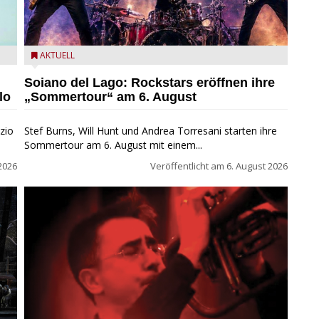
eim
Stef Burns, Will Hunt und Andrea Torresani im Summer
AKTUELL
Rock Explosion Tour
Soiano del Lago: Rockstars eröffnen ihre
lo
„Sommertour“ am 6. August
zio
Stef Burns, Will Hunt und Andrea Torresani starten ihre
Sommertour am 6. August mit einem...
2026
Veröffentlicht am
6. August 2026