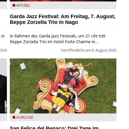
Beppe Zorzella Trio zu Gast beim Garda Jazz Festival
AKTUELL
Garda Jazz Festival: Am Freitag, 7. August,
Beppe Zorzella Trio in Nago
 in
In Rahmen des Garda Jazz Festivals, um 21 Uhr tritt
Beppe Zorzella Trio im Hotel Forte Charme in...
2026
Veröffentlicht am
6. August 2026
San Felice del Benaco: Drei Tage im Wunderland
AUSFLÜGE
San Felice del Benaco: Drei Tage im