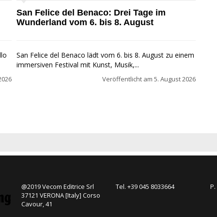
San Felice del Benaco: Drei Tage im
Wunderland vom 6. bis 8. August
llo
San Felice del Benaco lädt vom 6. bis 8. August zu einem
immersiven Festival mit Kunst, Musik,...
2026
Veröffentlicht am
5. August 2026
@2019 Vecom Editrice Srl
Tel. +39 045 8033664
P.
37121 VERONA [Italy] Corso
Cavour, 41