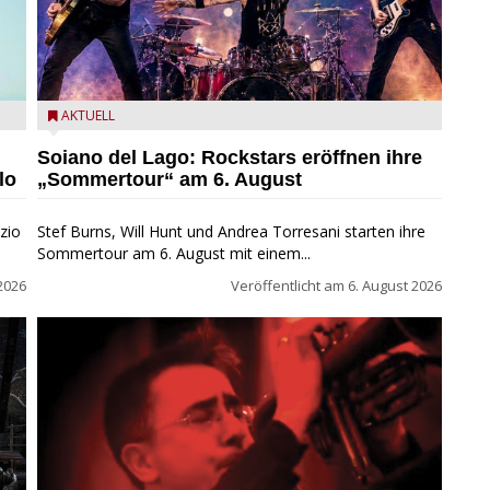
eim
Stef Burns, Will Hunt und Andrea Torresani im Summer
AKTUELL
Rock Explosion Tour
Soiano del Lago: Rockstars eröffnen ihre
lo
„Sommertour“ am 6. August
zio
Stef Burns, Will Hunt und Andrea Torresani starten ihre
Sommertour am 6. August mit einem...
2026
Veröffentlicht am
6. August 2026