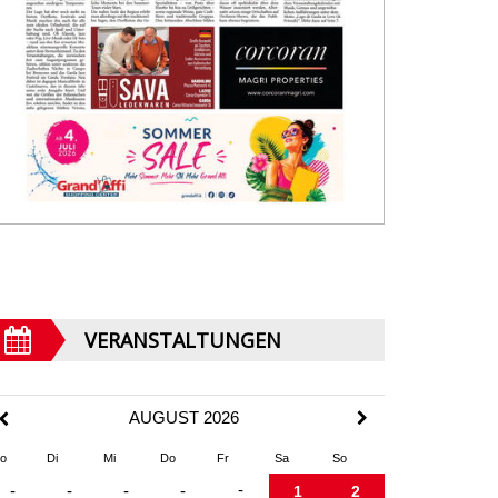
VERANSTALTUNGEN
AUGUST 2026
o
Di
Mi
Do
Fr
Sa
So
-
-
-
-
-
1
2