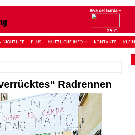
 NIGHTLIFE
PLUS
NÜTZLICHE INFO
KONTAKTE
KLEI
verrücktes“ Radrennen