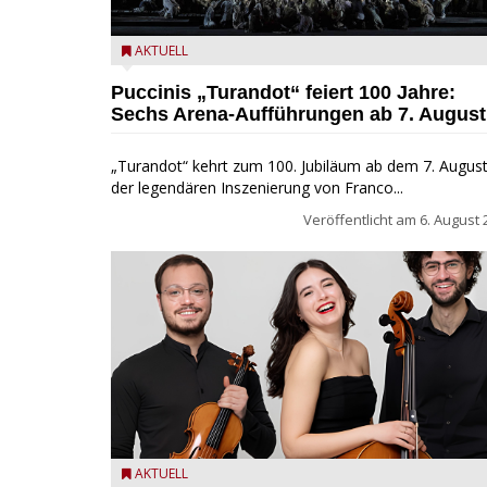
Turandot in der Arena von Verona - Ennevi für
AKTUELL
Fondazione Arena di Verona
Puccinis „Turandot“ feiert 100 Jahre:
Sechs Arena-Aufführungen ab 7. August
„Turandot“ kehrt zum 100. Jubiläum ab dem 7. August
der legendären Inszenierung von Franco...
Veröffentlicht am
6. August 
Trio Adamello
AKTUELL