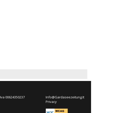
 Iva 00624350237
Info@Gardaseezeitung.It
Privacy