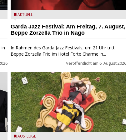
Beppe Zorzella Trio zu Gast beim Garda Jazz Festival
AKTUELL
Garda Jazz Festival: Am Freitag, 7. August,
Beppe Zorzella Trio in Nago
 in
In Rahmen des Garda Jazz Festivals, um 21 Uhr tritt
Beppe Zorzella Trio im Hotel Forte Charme in...
2026
Veröffentlicht am
6. August 2026
San Felice del Benaco: Drei Tage im Wunderland
AUSFLÜGE