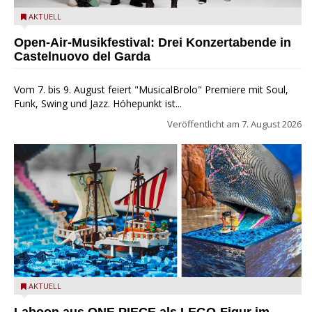
Castelnuovo del Garda: Die "Dirotta su Cuba" zu Gast beim
AKTUELL
MusicalBrolo
Open-Air-Musikfestival: Drei Konzertabende in
Castelnuovo del Garda
Vom 7. bis 9. August feiert "MusicalBrolo" Premiere mit Soul,
Funk, Swing und Jazz. Höhepunkt ist...
Veröffentlicht am
7. August 2026
Laboon aus ONE PIECE als LEGO-Figur im LEGOLAND Water
AKTUELL
Park
Laboon aus ONE PIECE als LEGO-Figur im