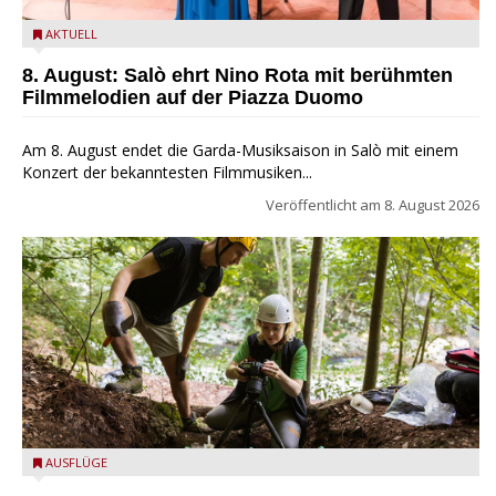
Estate Musicale del Garda: Salò ehrt Nino Rota
AKTUELL
8. August: Salò ehrt Nino Rota mit berühmten
Filmmelodien auf der Piazza Duomo
Am 8. August endet die Garda-Musiksaison in Salò mit einem
Konzert der bekanntesten Filmmusiken...
Veröffentlicht am
8. August 2026
die archäologische Fundstätte Riparo Prà da Stua am Monte
AUSFLÜGE
Baldo