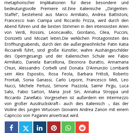
metaphorischer Implikationen für diese besondere und
bedeutungsvolle Premiere ist.Eine italienische „Dirigenten-
Staffel“, bestehend aus Marco Armiliato, Andrea Battistoni,
Francesco Ivan Ciampa und Riccardo Frizza, wird durch den
Abend führen und die besten Stimmen in den intensivsten Arien
von Verdi, Rossini, Leoncavallo, Giordano, Cilea, Puccini,
Donizetti und Mozart leiten.Die wirklichen Protagonisten des
Eröffnungsabends, durch den die außergewöhnliche Patin Katia
Ricciarelli führt, sind große Künstler, wahre Aushängeschilder
des Operngesangs und der italienischen Schule wie Fabio
Armiliato, Daniela Barcellona, Eleonora Buratto, Annamaria
Chiuri, Alessandro Corbelli und Donata D’Annunzio Lombardi
sein Alex Esposito, Rosa Feola, Barbara Frittoli, Roberto
Frontali, Sonia Ganassi, Carlo Lepore, Francesco Meli, Leo
Nucci, Michele Pertusi, Simone Piazzola, Saimir Pirgu, Luca
Salsi, Fabio Sartori, Maria José Siri, Annalisa Stroppa und
Riccardo Zanellato. Vorgesehen ist außerdem ein Intermezzo
von großer Ausdruckskraft– auch dies italienisch -, das der
Violine des jungen Virtuosen Giovanni Andrea Zanon mit einem
Capriccio von Paganini anvertraut wird.