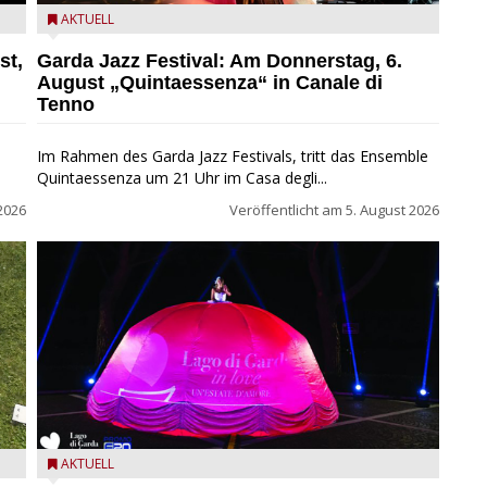
l
Das Ensemble Quintaessenza zu Gast beim Garda Jazz
AKTUELL
Festival
st,
Garda Jazz Festival: Am Donnerstag, 6.
August „Quintaessenza“ in Canale di
Tenno
Im Rahmen des Garda Jazz Festivals, tritt das Ensemble
Quintaessenza um 21 Uhr im Casa degli...
2026
Veröffentlicht am
5. August 2026
Lago di Garda in Love
AKTUELL