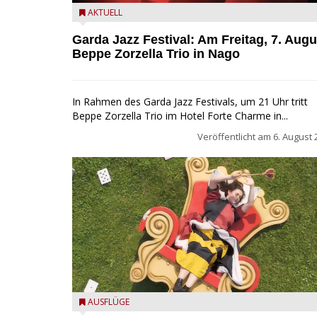
Beppe Zorzella Trio zu Gast beim Garda Jazz Festiva
AKTUELL
Garda Jazz Festival: Am Freitag, 7. Augu
Beppe Zorzella Trio in Nago
In Rahmen des Garda Jazz Festivals, um 21 Uhr tritt
Beppe Zorzella Trio im Hotel Forte Charme in...
Veröffentlicht am
6. August 
San Felice del Benaco: Drei Tage im Wunderland
AUSFLÜGE