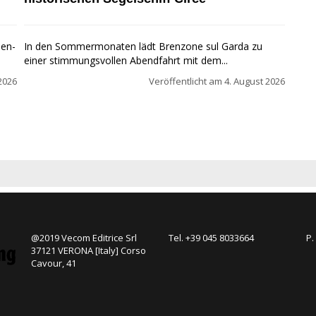
pen-
In den Sommermonaten lädt Brenzone sul Garda zu
einer stimmungsvollen Abendfahrt mit dem...
2026
Veröffentlicht am
4. August 2026
@2019 Vecom Editrice Srl
Tel. +39 045 8033664
P.
37121 VERONA [Italy] Corso
Cavour, 41