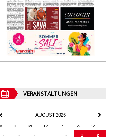
VERANSTALTUNGEN
AUGUST 2026
o
Di
Mi
Do
Fr
Sa
So
-
-
-
-
-
1
2