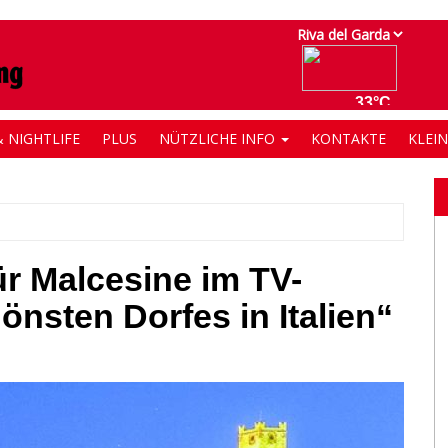
 NIGHTLIFE
PLUS
NÜTZLICHE INFO
KONTAKTE
KLEI
ür Malcesine im TV-
nsten Dorfes in Italien“