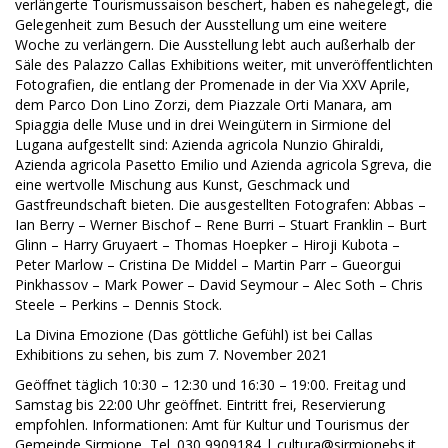
verlängerte Tourismussaison beschert, haben es nahegelegt, die
Gelegenheit zum Besuch der Ausstellung um eine weitere
Woche zu verlängern. Die Ausstellung lebt auch außerhalb der
Säle des Palazzo Callas Exhibitions weiter, mit unveröffentlichten
Fotografien, die entlang der Promenade in der Via XXV Aprile,
dem Parco Don Lino Zorzi, dem Piazzale Orti Manara, am
Spiaggia delle Muse und in drei Weingütern in Sirmione del
Lugana aufgestellt sind: Azienda agricola Nunzio Ghiraldi,
Azienda agricola Pasetto Emilio und Azienda agricola Sgreva, die
eine wertvolle Mischung aus Kunst, Geschmack und
Gastfreundschaft bieten. Die ausgestellten Fotografen: Abbas –
Ian Berry – Werner Bischof – Rene Burri – Stuart Franklin – Burt
Glinn – Harry Gruyaert – Thomas Hoepker – Hiroji Kubota –
Peter Marlow – Cristina De Middel – Martin Parr – Gueorgui
Pinkhassov – Mark Power – David Seymour – Alec Soth – Chris
Steele – Perkins – Dennis Stock.
La Divina Emozione (Das göttliche Gefühl) ist bei Callas
Exhibitions zu sehen, bis zum 7. November 2021
Geöffnet täglich 10:30 – 12:30 und 16:30 – 19:00. Freitag und
Samstag bis 22:00 Uhr geöffnet. Eintritt frei, Reservierung
empfohlen. Informationen: Amt für Kultur und Tourismus der
Gemeinde Sirmione, Tel. 030 9909184 | cultura@sirmionebs.it