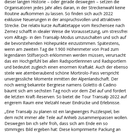
dieser langen Historie – oder gerade deswegen – setzen die
Organisatoren jedes Jahr alles daran, in der Streckenwahl keine
Routine aufkommen zu lassen. So finden sich auch 2022
exklusive Neuerungen in der anspruchsvollen und attraktiven
Strecke. Die relativ kurze Auftaktetappe vom Reschensee nach
Zernez schafft in idealer Weise die Voraussetzung, um stressfrei
vom Alltags- in den Transalp-Modus umzuschalten und sich auf
die bevorstehenden Höhepunkte einzustimmen. Spätestens,
wenn am zweiten Tag die 1.900 Höhenmeter von Prad zum
legendären Stilfserjoch erklommen werden müssen, verursacht
das ein Hochgefühl bei allen Radsportlerinnen und Radsportlern
und bedeutet zugleich einen enormen Kraftakt. Auch der ebenso
steile wie atemberaubend schöne Mortirolo-Pass verspricht
unvergessliche Momente inmitten der Alpenlandschaft. Der
noch wenig bekannte Bergriese namens Goletto di Cadino
bäumt sich am sechsten Tag noch vor dem Ziel auf und fordert
die letzten Kraft-Reserven. So bietet die Tour Transalp 2022 auf
engerem Raum eine Vielzahl neuer Eindrücke und Erlebnisse.
„Eine Transalp zu planen ist ein langwieriges Puzzlespiel, bei
dem nicht immer alle Teile auf Anhieb zusammenpassen wollen.
Deswegen bin ich sehr froh, dass sich am Ende ein so
stimmiges Bild ergeben hat: Diese komprimierte Packung an