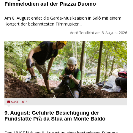
Filmmelodien auf der Piazza Duomo
Am 8. August endet die Garda-Musiksaison in Salò mit einem
Konzert der bekanntesten Filmmusiken...
Veröffentlicht am
8. August 2026
die archäologische Fundstätte Riparo Prà da Stua am Monte
AUSFLÜGE
Baldo
9. August: Geführte Besichtigung der
Fundstätte Prà da Stua am Monte Baldo
Das MUSE lädt am 9. August zu einer kostenlosen Führung