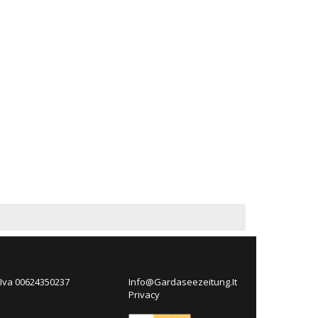
 Iva 00624350237
Info@Gardaseezeitung.It
Privacy