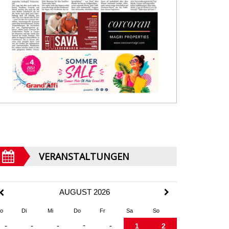
VERANSTALTUNGEN
AUGUST 2026
o
Di
Mi
Do
Fr
Sa
So
-
-
-
-
-
1
2