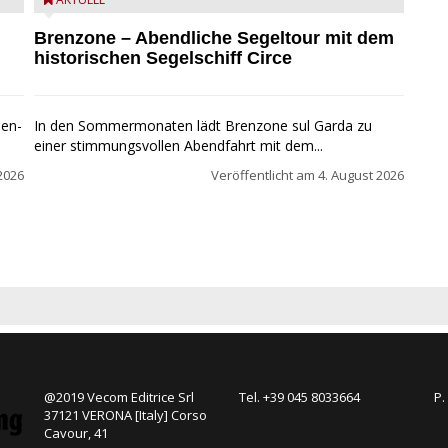
Mit dem historischen Segelschiff Circe auf dem
Gardasee.
Brenzone – Abendliche Segeltour mit dem
historischen Segelschiff Circe
pen-
In den Sommermonaten lädt Brenzone sul Garda zu
einer stimmungsvollen Abendfahrt mit dem...
2026
Veröffentlicht am
4. August 2026
@2019 Vecom Editrice Srl
Tel. +39 045 8033664
P.
37121 VERONA [Italy] Corso
Cavour, 41