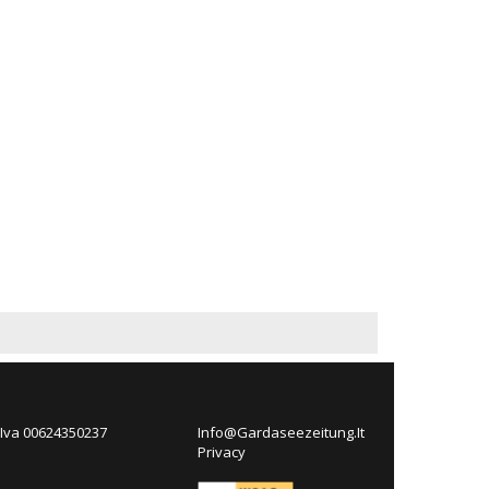
 Iva 00624350237
Info@Gardaseezeitung.It
Privacy