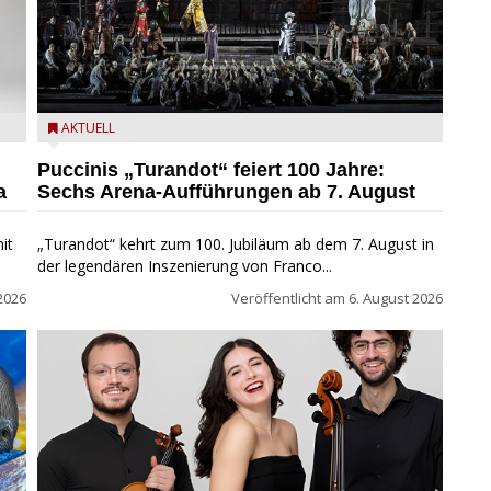
t
Turandot in der Arena von Verona - Ennevi für
AKTUELL
Fondazione Arena di Verona
Puccinis „Turandot“ feiert 100 Jahre:
a
Sechs Arena-Aufführungen ab 7. August
it
„Turandot“ kehrt zum 100. Jubiläum ab dem 7. August in
der legendären Inszenierung von Franco...
2026
Veröffentlicht am
6. August 2026