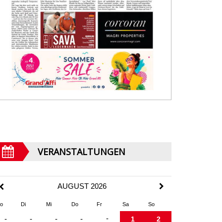
VERANSTALTUNGEN
AUGUST 2026
o
Di
Mi
Do
Fr
Sa
So
-
-
-
-
-
1
2