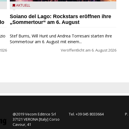
eim
Stef Burns, Will Hunt und Andrea Torresani im Summer
AKTUELL
Rock Explosion Tour
Soiano del Lago: Rockstars eröffnen ihre
lo
„Sommertour“ am 6. August
zio
Stef Burns, Will Hunt und Andrea Torresani starten ihre
Sommertour am 6. August mit einem...
2026
Veröffentlicht am
6. August 2026
@2019 Vecom Editrice Srl
Tel. +39 045 8033664
P.
37121 VERONA [Italy] Corso
Cavour, 41