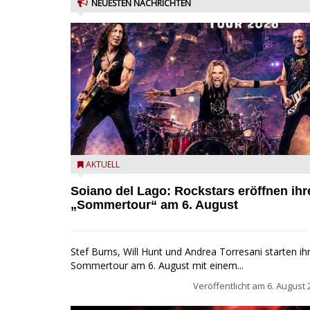
NEUESTEN NACHRICHTEN
Stef Burns, Will Hunt und Andrea Torresani im Sum
AKTUELL
Rock Explosion Tour
Soiano del Lago: Rockstars eröffnen ihr
„Sommertour“ am 6. August
Stef Burns, Will Hunt und Andrea Torresani starten ih
Sommertour am 6. August mit einem...
Veröffentlicht am
6. August 