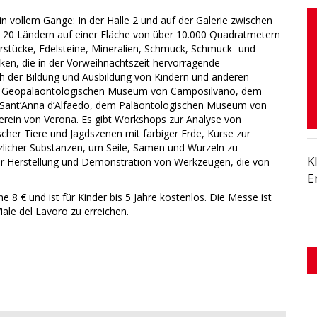
n vollem Gange: In der Halle 2 und auf der Galerie zwischen
us 20 Ländern auf einer Fläche von über 10.000 Quadratmetern
rstücke, Edelsteine, Mineralien, Schmuck, Schmuck- und
en, die in der Vorweihnachtszeit hervorragende
h der Bildung und Ausbildung von Kindern und anderen
m Geopaläontologischen Museum von Camposilvano, dem
 Sant’Anna d’Alfaedo, dem Paläontologischen Museum von
rein von Verona. Es gibt Workshops zur Analyse von
cher Tiere und Jagdszenen mit farbiger Erde, Kurse zur
zlicher Substanzen, um Seile, Samen und Wurzeln zu
K
er Herstellung und Demonstration von Werkzeugen, die von
E
ne 8 € und ist für Kinder bis 5 Jahre kostenlos. Die Messe ist
ale del Lavoro zu erreichen.