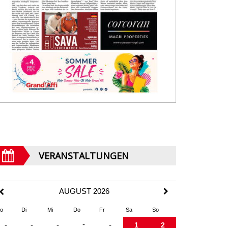
VERANSTALTUNGEN
AUGUST 2026
o
Di
Mi
Do
Fr
Sa
So
-
-
-
-
-
1
2