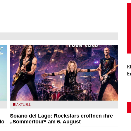
K
E
eim
Stef Burns, Will Hunt und Andrea Torresani im Summer
AKTUELL
Rock Explosion Tour
Soiano del Lago: Rockstars eröffnen ihre
lo
„Sommertour“ am 6. August