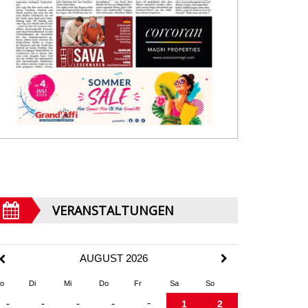
VERANSTALTUNGEN
AUGUST 2026
o
Di
Mi
Do
Fr
Sa
So
-
-
-
-
-
1
2