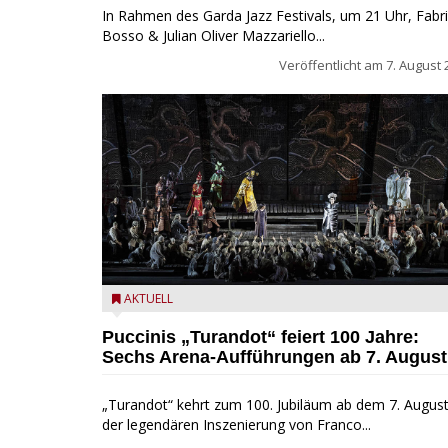
In Rahmen des Garda Jazz Festivals, um 21 Uhr, Fabri
Bosso & Julian Oliver Mazzariello...
Veröffentlicht am
7. August 
Turandot in der Arena von Verona - Ennevi für
AKTUELL
Fondazione Arena di Verona
Puccinis „Turandot“ feiert 100 Jahre:
Sechs Arena-Aufführungen ab 7. August
„Turandot“ kehrt zum 100. Jubiläum ab dem 7. August
der legendären Inszenierung von Franco...