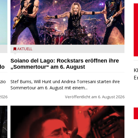
eim
Stef Burns, Will Hunt und Andrea Torresani im Summer
AKTUELL
Rock Explosion Tour
Soiano del Lago: Rockstars eröffnen ihre
lo
„Sommertour“ am 6. August
K
E
zio
Stef Burns, Will Hunt und Andrea Torresani starten ihre
Sommertour am 6. August mit einem...
2026
Veröffentlicht am
6. August 2026