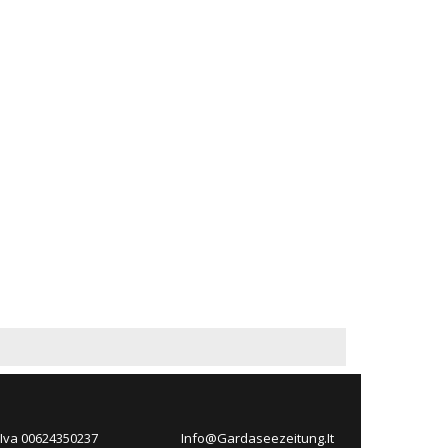
 Iva 00624350237
Info@Gardaseezeitung.It