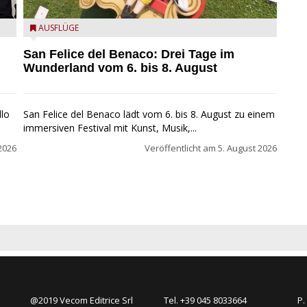
San Felice del Benaco: Drei Tage im Wunderland
AUSFLÜGE
San Felice del Benaco: Drei Tage im
Wunderland vom 6. bis 8. August
llo
San Felice del Benaco lädt vom 6. bis 8. August zu einem
immersiven Festival mit Kunst, Musik,...
2026
Veröffentlicht am
5. August 2026
@2019 Vecom Editrice Srl
Tel. +39 045 8033664
P.