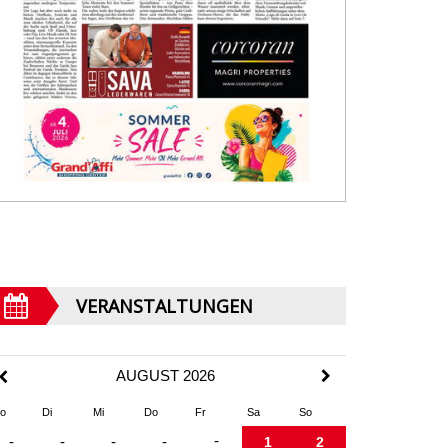
VERANSTALTUNGEN
AUGUST 2026
o
Di
Mi
Do
Fr
Sa
So
-
-
-
-
-
1
2