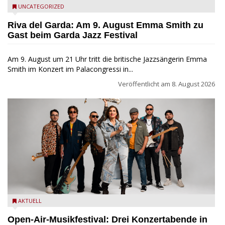
Riva del Garda - Emma Smith zu Gast beim Garda Jazz
UNCATEGORIZED
Festival
Riva del Garda: Am 9. August Emma Smith zu
Gast beim Garda Jazz Festival
Am 9. August um 21 Uhr tritt die britische Jazzsängerin Emma
Smith im Konzert im Palacongressi in...
Veröffentlicht am
8. August 2026
Castelnuovo del Garda: Die "Dirotta su Cuba" zu Gast beim
AKTUELL
MusicalBrolo
Open-Air-Musikfestival: Drei Konzertabende in