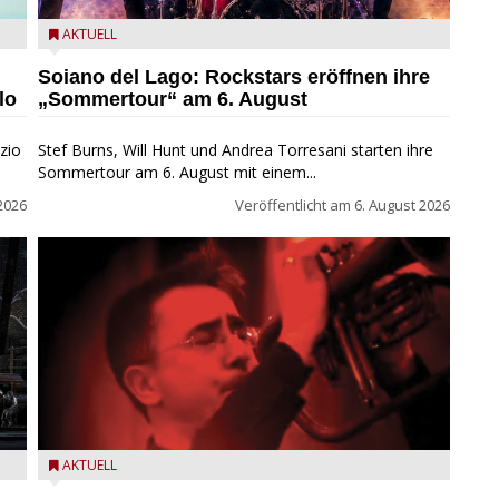
eim
Stef Burns, Will Hunt und Andrea Torresani im Summer
AKTUELL
Rock Explosion Tour
Soiano del Lago: Rockstars eröffnen ihre
lo
„Sommertour“ am 6. August
zio
Stef Burns, Will Hunt und Andrea Torresani starten ihre
Sommertour am 6. August mit einem...
2026
Veröffentlicht am
6. August 2026
Beppe Zorzella Trio zu Gast beim Garda Jazz Festival
AKTUELL