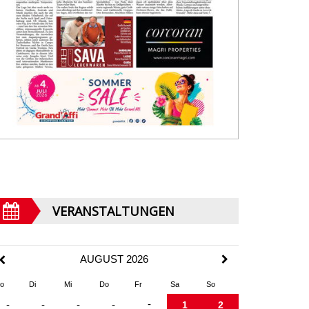
VERANSTALTUNGEN
AUGUST 2026
o
Di
Mi
Do
Fr
Sa
So
-
-
-
-
-
1
2