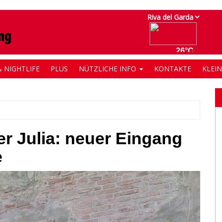
 NIGHTLIFE
PLUS
NÜTZLICHE INFO
KONTAKTE
KLEI
r Julia: neuer Eingang
e