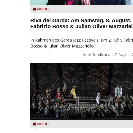
Fabrizio Bosso & Julian Oliver Mazzariello zu Gast b
AKTUELL
Garda Jazz Festival
Riva del Garda: Am Samstag, 8. August,
Fabrizio Bosso & Julian Oliver Mazzariel
In Rahmen des Garda Jazz Festivals, um 21 Uhr, Fabri
Bosso & Julian Oliver Mazzariello...
Veröffentlicht am
7. August 
Turandot in der Arena von Verona - Ennevi für
AKTUELL
Fondazione Arena di Verona