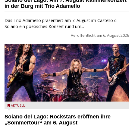
Soiano del Lago: Am 7. August Kammerkonzert
in der Burg mit Trio Adamello
Das Trio Adamello präsentiert am 7. August im Castello di
Soiano ein poetisches Konzert rund um...
Veröffentlicht am
6. August 2026
Stef Burns, Will Hunt und Andrea Torresani im Summer Rock
AKTUELL
Explosion Tour
Soiano del Lago: Rockstars eröffnen ihre
„Sommertour“ am 6. August