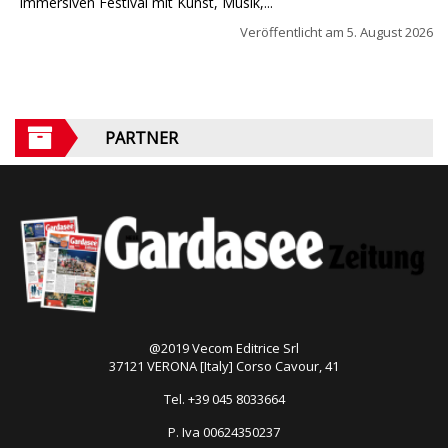
immersiven Festival mit Kunst, Musik,...
Veröffentlicht am
5. August 2026
PARTNER
@2019 Vecom Editrice Srl
37121 VERONA [Italy] Corso Cavour, 41
Tel. +39 045 8033664
P. Iva 00624350237