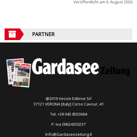
Veröffentlicht am
6. August 2026
PARTNER
@2019 Vecom Editrice Srl
37121 VERONA [Italy] Corso Cavour, 41
Tel. +39 045 8033664
P. Iva 00624350237
Info@Gardaseezeitung.It