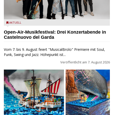
Castelnuovo del Garda: Die "Dirotta su Cuba" zu Gast beim
AKTUELL
MusicalBrolo
Open-Air-Musikfestival: Drei Konzertabende in
Castelnuovo del Garda
Vom 7. bis 9. August feiert "MusicalBrolo" Premiere mit Soul,
Funk, Swing und Jazz. Höhepunkt ist...
Veröffentlicht am
7. August 2026