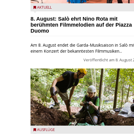
Estate Musicale del Garda: Salò ehrt Nino Rota
AKTUELL
8. August: Salò ehrt Nino Rota mit
berühmten Filmmelodien auf der Piazza
Duomo
Am 8. August endet die Garda-Musiksaison in Salò mi
einem Konzert der bekanntesten Filmmusiken...
Veröffentlicht am
8. August 
die archäologische Fundstätte Riparo Prà da Stua a
AUSFLÜGE