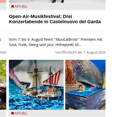
Castelnuovo del Garda: Die "Dirotta su Cuba" zu Gast
AKTUELL
beim MusicalBrolo
Open-Air-Musikfestival: Drei
Konzertabende in Castelnuovo del Garda
t
Vom 7. bis 9. August feiert "MusicalBrolo" Premiere mit
Soul, Funk, Swing und Jazz. Höhepunkt ist...
2026
Veröffentlicht am
7. August 2026
m
Laboon aus ONE PIECE als LEGO-Figur im LEGOLAND
AKTUELL