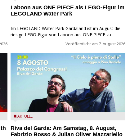
Water Park
Laboon aus ONE PIECE als LEGO-Figur im
LEGOLAND Water Park
Im LEGOLAND Water Park Gardaland ist im August die
riesige LEGO-Figur von Laboon aus ONE PIECE zu...
2026
Veröffentlicht am
7. August 2026
zz
Fabrizio Bosso & Julian Oliver Mazzariello zu Gast beim
AKTUELL
Garda Jazz Festival
ith
Riva del Garda: Am Samstag, 8. August,
Fabrizio Bosso & Julian Oliver Mazzariello