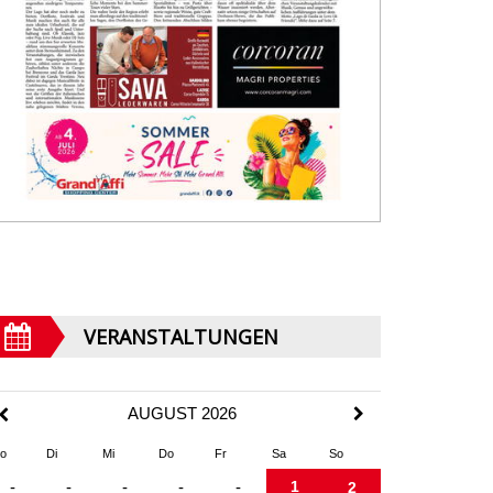
VERANSTALTUNGEN
AUGUST 2026
o
Di
Mi
Do
Fr
Sa
So
1
-
-
-
-
-
2